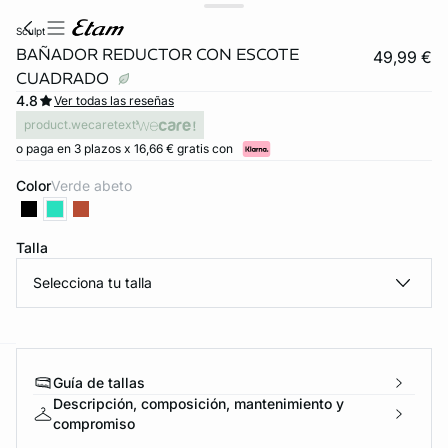
sculpt
BAÑADOR REDUCTOR CON ESCOTE
49,99 €
CUADRADO
4.8
Ver todas las reseñas
product.wecaretext
o paga en 3 plazos x 16,66 € gratis con
Color
verde abeto
Talla
Selecciona tu talla
ard
question
Guía de tallas
Descripción, composición, mantenimiento y
compromiso