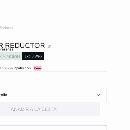
ñadores
R REDUCTOR
 reseñas
xt
Exclu Web
 16,66 € gratis con
alla
AÑADIR A LA CESTA