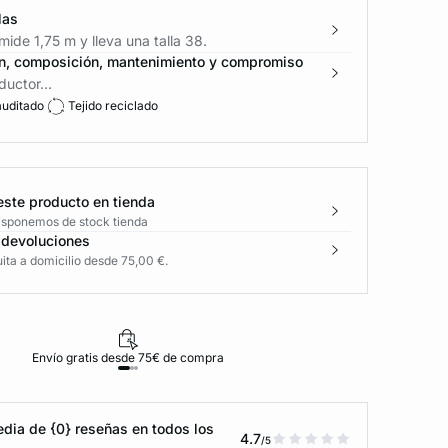
las
ide 1,75 m y lleva una talla 38.
n, composición, mantenimiento y compromiso
uctor...
auditado
Tejido reciclado
este producto en tienda
disponemos de stock tienda
 devoluciones
ita a domicilio desde 75,00 €.
Envío gratis desde 75€ de compra
D
dia de {0} reseñas en todos los
4.7
/5