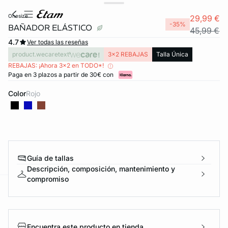
onesize
29,99 €
-35%
BAÑADOR ELÁSTICO
45,99 €
4.7
Ver todas las reseñas
product.wecaretext
3x2 REBAJAS
Talla Única
REBAJAS: ¡Ahora 3x2 en TODO*!
Paga en 3 plazos a partir de 30€ con
Color
rojo
Guía de tallas
Descripción, composición, mantenimiento y
compromiso
ard
question
Encuentra este producto en tienda