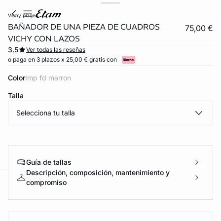
vichy plage
BAÑADOR DE UNA PIEZA DE CUADROS
75,00 €
VICHY CON LAZOS
3.5
Ver todas las reseñas
o paga en 3 plazos x 25,00 € gratis con
Color
imp fd marron
Talla
Selecciona tu talla
video
Guía de tallas
Descripción, composición, mantenimiento y
compromiso
ard
question