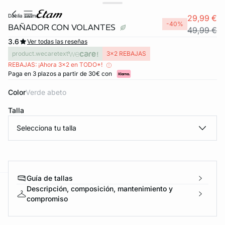
dahlia swim
29,99 €
-40%
BAÑADOR CON VOLANTES
49,99 €
3.6
Ver todas las reseñas
product.wecaretext
3x2 REBAJAS
REBAJAS: ¡Ahora 3x2 en TODO*!
Paga en 3 plazos a partir de 30€ con
Color
verde abeto
Talla
Selecciona tu talla
Guía de tallas
Descripción, composición, mantenimiento y
ard
question
compromiso