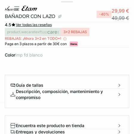
aquarose
29,99 €
-40%
BAÑADOR CON LAZO
49,99 €
4.5
Ver todas las reseñas
product.wecaretext
3x2 REBAJAS
REBAJAS: ¡Ahora 3x2 en TODO*!
Paga en 3 plazos a partir de 30€ con
Color
imp fd blanco
Guía de tallas
Descripción, composición, mantenimiento y
compromiso
ard
question
Encuentra este producto en tienda
Entregas y devoluciones