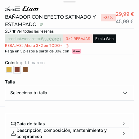
zephiro
29,99 €
BAÑADOR CON EFECTO SATINADO Y
-35%
45,99 €
ESTAMPADO
3.7
Ver todas las reseñas
product.wecaretext
3x2 REBAJAS
Exclu Web
REBAJAS: ¡Ahora 3x2 en TODO*!
Paga en 3 plazos a partir de 30€ con
Color
imp fd marrón
Talla
FORT INVISIBLE
ubrir
Selecciona tu talla
ard
question
Guía de tallas
Descripción, composición, mantenimiento y
compromiso