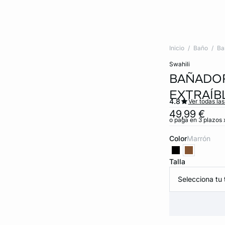
Inicio
Baño
Ba
swahili
BAÑADOR
EXTRAÍB
4.8
Ver todas la
49,99 €
o paga en 3 plazos x
Color
marrón
Talla
Selecciona tu t