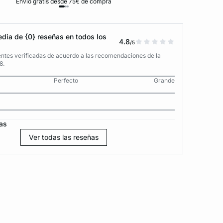
Envío gratis desde 75€ de compra
D
dia de {0} reseñas en todos los
4.8
/5
entes verificadas de acuerdo a las recomendaciones de la
8.
Perfecto
Grande
as
Ver todas las reseñas