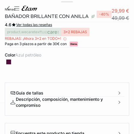
nomad
29,99 €
-40%
BAÑADOR BRILLANTE CON ANILLA
49,99 €
4.6
Ver todas las reseñas
product.wecaretext
3x2 REBAJAS
REBAJAS: ¡Ahora 3x2 en TODO*!
Paga en 3 plazos a partir de 30€ con
Color
azul petróleo
Guía de tallas
Descripción, composición, mantenimiento y
compromiso
ard
question
Encuentra este producto en tienda