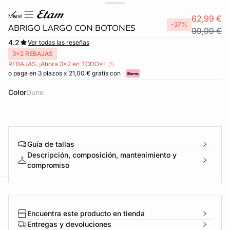
merel
62,99 €
-37%
ABRIGO LARGO CON BOTONES
99,99 €
4.2
Ver todas las reseñas
3x2 REBAJAS
REBAJAS: ¡Ahora 3x2 en TODO*!
o paga en 3 plazos x 21,00 € gratis con
Color
dune
Guía de tallas
Descripción, composición, mantenimiento y
compromiso
ard
question
Encuentra este producto en tienda
Entregas y devoluciones