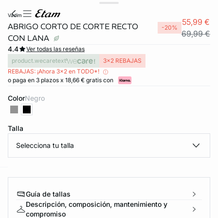
vadim
55,99 €
ABRIGO CORTO DE CORTE RECTO
-20%
69,99 €
CON LANA
4.4
Ver todas las reseñas
product.wecaretext
3x2 REBAJAS
REBAJAS: ¡Ahora 3x2 en TODO*!
o paga en 3 plazos x 18,66 € gratis con
Color
negro
Talla
Selecciona tu talla
ard
question
Guía de tallas
Descripción, composición, mantenimiento y
compromiso