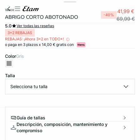
vasco
41,99 €
-40%
ABRIGO CORTO ABOTONADO
69,99 €
5.0
Ver todas las reseñas
3x2 REBAJAS
REBAJAS: ¡Ahora 3x2 en TODO*!
o paga en 3 plazos x 14,00 € gratis con
Color
gris
Talla
Selecciona tu talla
Guía de tallas
ard
question
Descripción, composición, mantenimiento y
compromiso