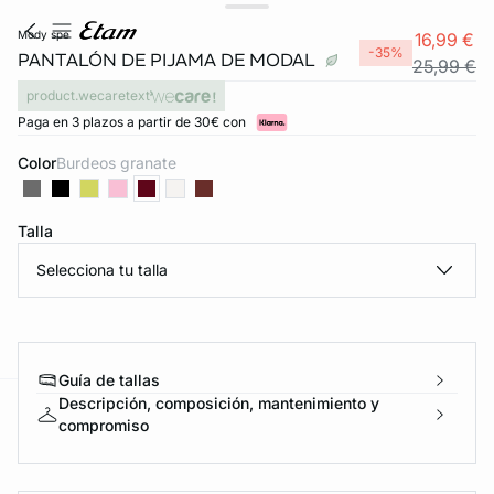
mody spe
16,99 €
-35%
PANTALÓN DE PIJAMA DE MODAL
25,99 €
product.wecaretext
Paga en 3 plazos a partir de 30€ con
Color
burdeos granate
Talla
Selecciona tu talla
Guía de tallas
Descripción, composición, mantenimiento y
ard
question
compromiso