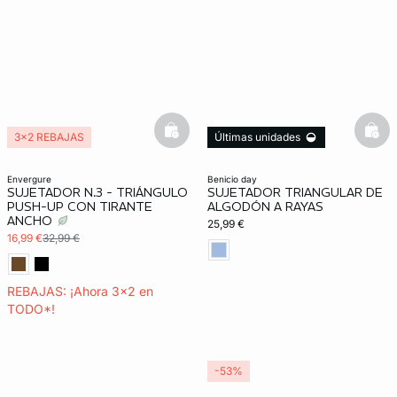
basketfull
bask
3x2 REBAJAS
Últimas unidades
envergure
benicio day
SUJETADOR N.3 - TRIÁNGULO
SUJETADOR TRIANGULAR DE
PUSH-UP CON TIRANTE
ALGODÓN A RAYAS
ANCHO
25,99 €
16,99 €
32,99 €
REBAJAS: ¡Ahora 3x2 en
TODO*!
-53%