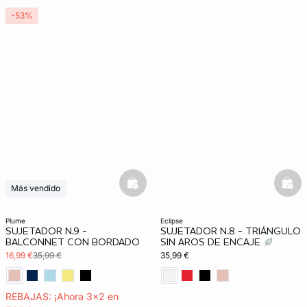
-53%
basketfull
bask
Más vendido
3x2 REBAJAS
plume
eclipse
SUJETADOR N.9 -
SUJETADOR N.8 - TRIÁNGULO
BALCONNET CON BORDADO
SIN AROS DE ENCAJE
16,99 €
35,99 €
35,99 €
REBAJAS: ¡Ahora 3x2 en