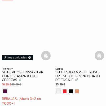
basketfull
bask
Últimas unidades
3x2 REBAJAS
its cherry
eclipse
SUJETADOR TRIANGULAR
SUJETADOR N.2 - EL PUSH-
CON ESTAMPADO DE
UP ESCOTE PRONUNCIADO
CEREZAS
DE ENCAJE
16,99 €
25,99 €
35,99 €
REBAJAS: ¡Ahora 3x2 en
TODO*!