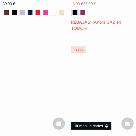
39,99 €
16,99 €
35,99 €
REBAJAS: ¡Ahora 3x2 en
TODO*!
-53%
basketfull
bask
Últimas unidades
3x2 REBAJAS