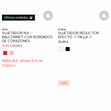
basketfull
bask
Últimas unidades
3x2 REBAJAS
desir
eclipse
SUJETADOR N.9 -
SUJETADOR REDUCTOR
BALCONNET CON BORDADOS
EFECTO -1 TALLA
DE CORAZONES
35,99 €
16,99 €
39,99 €
REBAJAS: ¡Ahora 3x2 en
TODO*!
-53%