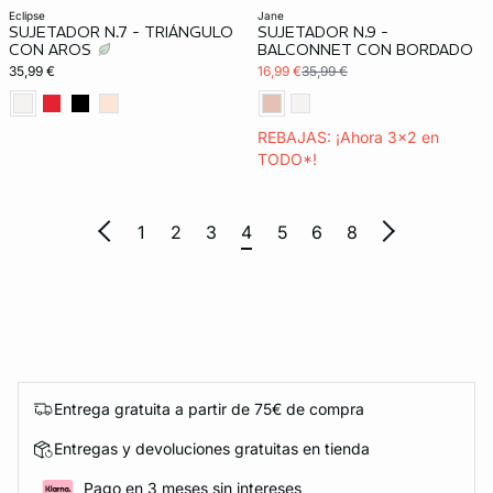
eclipse
jane
SUJETADOR N.7 - TRIÁNGULO
SUJETADOR N.9 -
CON AROS
BALCONNET CON BORDADO
35,99 €
16,99 €
35,99 €
REBAJAS: ¡Ahora 3x2 en
TODO*!
1
2
3
4
5
6
8
Entrega gratuita a partir de 75€ de compra
Entregas y devoluciones gratuitas en tienda
Pago en 3 meses sin intereses