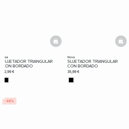
basketfull
bask
eloa
nova
SUJETADOR TRIANGULAR
SUJETADOR TRIANGULAR
CON BORDADO
CON BORDADO
32,99 €
35,99 €
ard
question
-48%