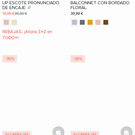
UP ESCOTE PRONUNCIADO
BALCONNET CON BORDADO
DE ENCAJE
FLORAL
16,99 €
39,99 €
39,99 €
REBAJAS: ¡Ahora 3x2 en
TODO*!
-35%
-26%
basketfull
bask
3x2 REBAJAS
3x2 REBAJAS