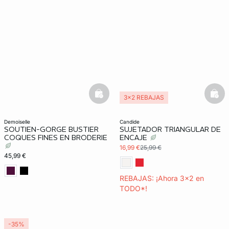
basketfull
bask
3x2 REBAJAS
demoiselle
candide
SOUTIEN-GORGE BUSTIER
SUJETADOR TRIANGULAR DE
COQUES FINES EN BRODERIE
ENCAJE
16,99 €
25,99 €
45,99 €
REBAJAS: ¡Ahora 3x2 en
TODO*!
-35%