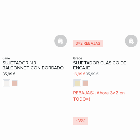
basketfull
bask
3x2 REBAJAS
jane
grace
SUJETADOR N.9 -
SUJETADOR CLÁSICO DE
BALCONNET CON BORDADO
ENCAJE
35,99 €
16,99 €
35,99 €
REBAJAS: ¡Ahora 3x2 en
TODO*!
-35%