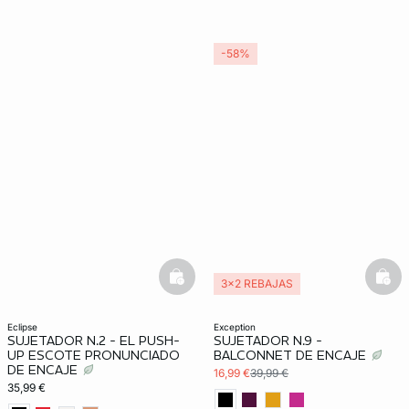
-58%
basketfull
bask
3x2 REBAJAS
eclipse
exception
SUJETADOR N.2 - EL PUSH-
SUJETADOR N.9 -
UP ESCOTE PRONUNCIADO
BALCONNET DE ENCAJE
DE ENCAJE
16,99 €
39,99 €
35,99 €