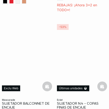
REBAJAS: ¡Ahora 3x2 en
TODO*!
-53%
basketfull
bask
Exclu Web
Últimas unidades
3x2 REBAJAS
Exclu Web
mascarade
eclat
SUJETADOR BALCONNET DE
SUJETADOR N.4 - COPAS
ENCAJE
FINAS DE ENCAJE