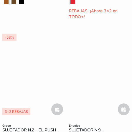
REBAJAS: ¡Ahora 3x2 en
TODO*!
-58%
basketfull
bask
3x2 REBAJAS
grace
envolee
SUJETADOR N.2 - EL PUSH-
SUJETADOR N.9 -