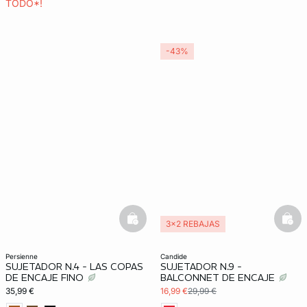
TODO*!
-43%
basketfull
bask
3x2 REBAJAS
persienne
candide
SUJETADOR N.4 - LAS COPAS
SUJETADOR N.9 -
DE ENCAJE FINO
BALCONNET DE ENCAJE
35,99 €
16,99 €
29,99 €