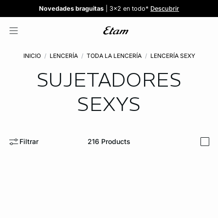
Confort invisible
¡Nuevos modelos!
Novedades braguitas
REBAJAS
¡Ahora 3x2 en TODO*!
: Sujetadores desde 19,99€
: 5 braguitas por 35€
| 3x2 en todo*
Comprar
Descubrir
Ver todas
Descubrir
INICIO
LENCERÍA
TODA LA LENCERÍA
LENCERÍA SEXY
SUJETADORES
SEXYS
Filtrar
216
Products
i