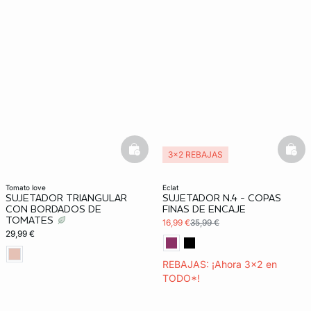
basketfull
bask
3x2 REBAJAS
Exclu Web
tomato love
eclat
SUJETADOR TRIANGULAR
SUJETADOR N.4 - COPAS
CON BORDADOS DE
FINAS DE ENCAJE
TOMATES
16,99 €
35,99 €
29,99 €
REBAJAS: ¡Ahora 3x2 en
TODO*!