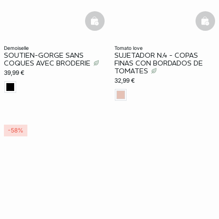
basketfull
bask
demoiselle
tomato love
SOUTIEN-GORGE SANS
SUJETADOR N.4 - COPAS
COQUES AVEC BRODERIE
FINAS CON BORDADOS DE
TOMATES
39,99 €
32,99 €
-58%