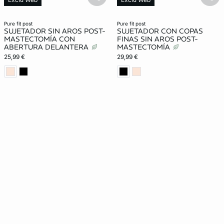
basketfull
bask
Lencería invisible
Lencería invisible
Post Operatorio
Post Operatorio
pure fit post
pure fit post
SUJETADOR SIN AROS POST-
SUJETADOR CON COPAS
MASTECTOMÍA CON
FINAS SIN AROS POST-
ABERTURA DELANTERA
MASTECTOMÍA
25,99 €
29,99 €