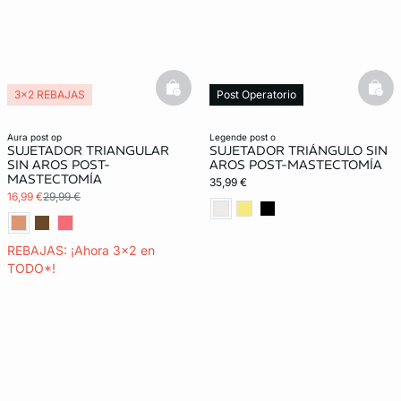
basketfull
bask
3x2 REBAJAS
Post Operatorio
Post Operatorio
aura post op
legende post o
SUJETADOR TRIANGULAR
SUJETADOR TRIÁNGULO SIN
SIN AROS POST-
AROS POST-MASTECTOMÍA
MASTECTOMÍA
35,99 €
16,99 €
29,99 €
REBAJAS: ¡Ahora 3x2 en
TODO*!