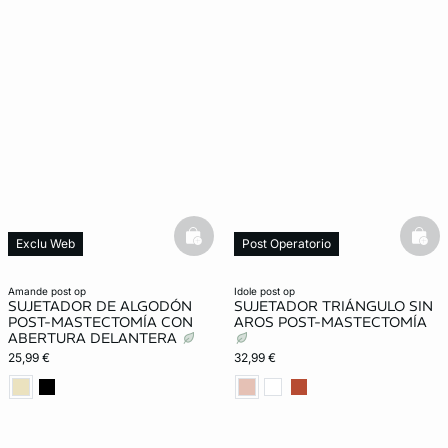
basketfull
bask
Exclu Web
Post Operatorio
Post Operatorio
amande post op
idole post op
SUJETADOR DE ALGODÓN
SUJETADOR TRIÁNGULO SIN
POST-MASTECTOMÍA CON
AROS POST-MASTECTOMÍA
ABERTURA DELANTERA
25,99 €
32,99 €