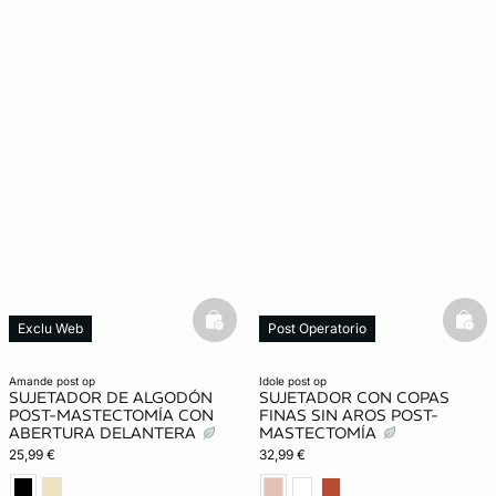
basketfull
bask
Exclu Web
Post Operatorio
Post Operatorio
amande post op
idole post op
SUJETADOR DE ALGODÓN
SUJETADOR CON COPAS
POST-MASTECTOMÍA CON
FINAS SIN AROS POST-
ABERTURA DELANTERA
MASTECTOMÍA
25,99 €
32,99 €