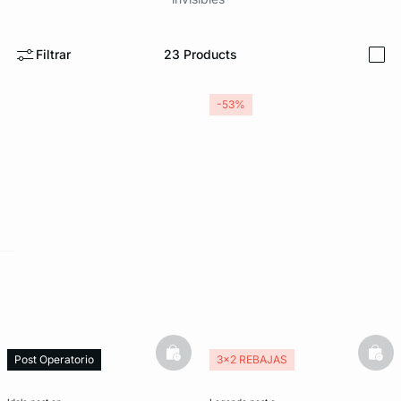
Filtrar
23
Products
i
-53%
ard
question
basketfull
bask
Post Operatorio
3x2 REBAJAS
Post Operatorio