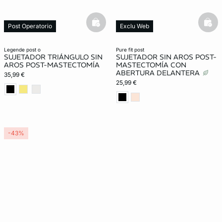
basketfull
bask
Post Operatorio
Exclu Web
Lencería invisible
Post Operatorio
legende post o
pure fit post
SUJETADOR TRIÁNGULO SIN
SUJETADOR SIN AROS POST-
AROS POST-MASTECTOMÍA
MASTECTOMÍA CON
ABERTURA DELANTERA
35,99 €
25,99 €
-43%