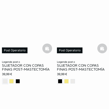
basketfull
bask
Post Operatorio
Post Operatorio
legende post o
legende post o
SUJETADOR CON COPAS
SUJETADOR CON COPAS
FINAS POST-MASTECTOMÍA
FINAS POST-MASTECTOMÍA
39,99 €
39,99 €