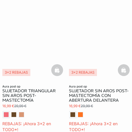
basketfull
bask
3x2 REBAJAS
3x2 REBAJAS
Post Operatorio
Post Operatorio
aura post op
aura post op
SUJETADOR TRIANGULAR
SUJETADOR SIN AROS POST-
SIN AROS POST-
MASTECTOMÍA CON
MASTECTOMÍA
ABERTURA DELANTERA
16,99 €
29,99 €
16,99 €
29,99 €
REBAJAS: ¡Ahora 3x2 en
REBAJAS: ¡Ahora 3x2 en
TODO*!
TODO*!