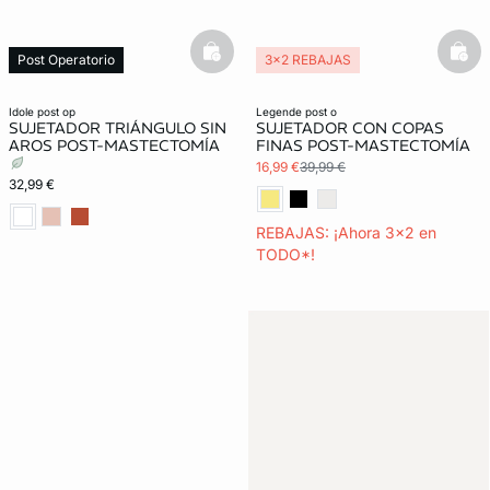
basketfull
bask
Post Operatorio
3x2 REBAJAS
Post Operatorio
idole post op
legende post o
SUJETADOR TRIÁNGULO SIN
SUJETADOR CON COPAS
AROS POST-MASTECTOMÍA
FINAS POST-MASTECTOMÍA
16,99 €
39,99 €
32,99 €
REBAJAS: ¡Ahora 3x2 en
TODO*!