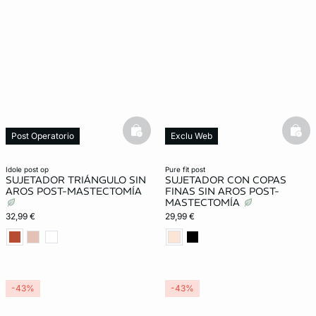
basketfull
bask
Post Operatorio
Exclu Web
Lencería invisible
Post Operatorio
idole post op
pure fit post
SUJETADOR TRIÁNGULO SIN
SUJETADOR CON COPAS
AROS POST-MASTECTOMÍA
FINAS SIN AROS POST-
MASTECTOMÍA
32,99 €
29,99 €
-43%
-43%