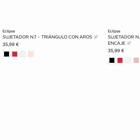
Añadir a la cesta
Añadir a la ces
eclipse
eclipse
SUJETADOR N.7 - TRIÁNGULO CON AROS
SUJETADOR N.
85B
90B
95B
85C
85A
ENCAJE
35,99 €
35,99 €
90C
95C
85D
90D
95B
95D
100D
85E
90E
85D
95E
100E
85E