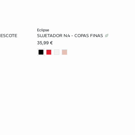
Añadir a la cesta
eclipse
 ESCOTE
SUJETADOR N.4 - COPAS FINAS
95B
85B
90B
95B
85C
35,99 €
90C
95C
100C
85D
90D
95D
100D
85E
90E
95E
100E
105E