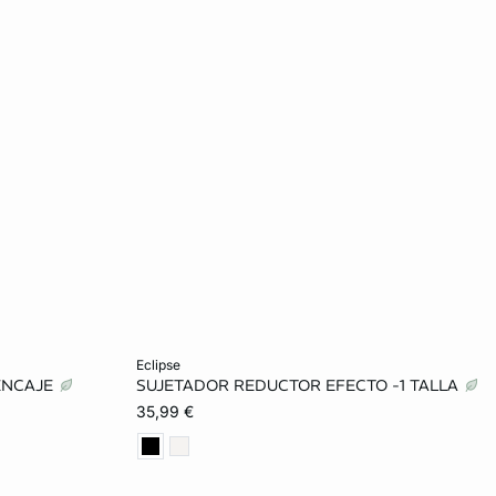
Añadir a la cesta
eclipse
ENCAJE
SUJETADOR REDUCTOR EFECTO -1 TALLA
85C
85D
90D
95D
100D
35,99 €
90D
105D
90E
95E
100E