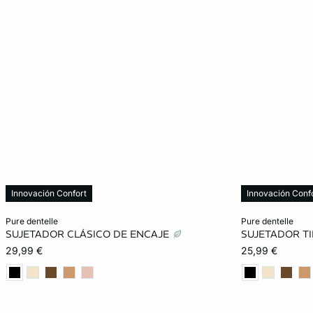
Innovación Confort
Innovación Conf
Añadir a la cesta
Añadir a la ces
pure dentelle
pure dentelle
SUJETADOR CLÁSICO DE ENCAJE
SUJETADOR T
85B
90B
85C
90C
XS
29,99 €
25,99 €
85D
95D