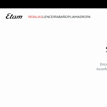
REBAJAS
LENCERÍA
BAÑO
PIJAMAS
ROPA
Enca
inconf