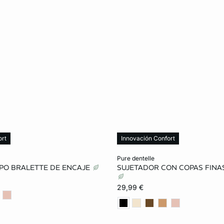
ort
Innovación Confort
ta
Añadir a la cesta
pure dentelle
IPO BRALETTE DE ENCAJE
SUJETADOR CON COPAS FINA
S
M
L
85B
90B
95B
29,99 €
90C
95C
85D
95D
100D
85E