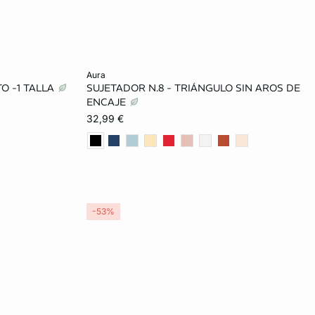
Añadir a la cesta
aura
O -1 TALLA
SUJETADOR N.8 - TRIÁNGULO SIN AROS DE
100D
80A
85A
90A
95A
ENCAJE
32,99 €
95E
85B
90B
95B
85C
95F
90C
95C
100C
85D
90D
95D
100D
-53%