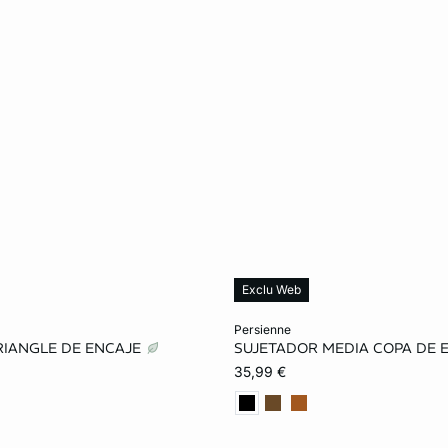
Exclu Web
ta
Añadir a la cesta
persienne
RIANGLE DE ENCAJE
SUJETADOR MEDIA COPA DE 
M
L
85B
90B
95B
35,99 €
90C
95C
85D