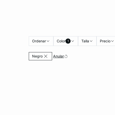
Ordenar
Color
Talla
Precio
1
Currently Refined by Color: Negro
Anular
Negro