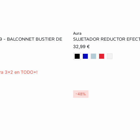
ta
Añadir a la cesta
aura
9 - BALCONNET BUSTIER DE
SUJETADOR REDUCTOR EFECT
85D
85D
90D
95D
32,99 €
105D
85E
90E
100E
105E
90F
ra 3x2 en TODO*!
100F
105F
110F
-48%