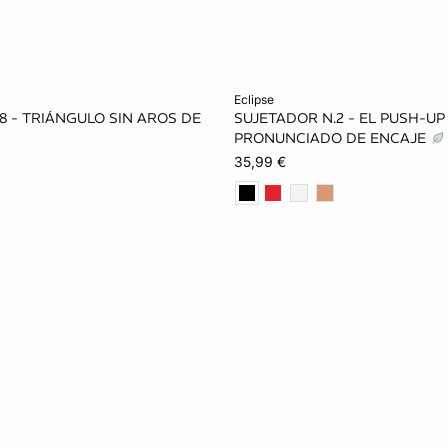
ta
Añadir a la cesta
eclipse
8 - TRIÁNGULO SIN AROS DE
SUJETADOR N.2 - EL PUSH-UP
90A
85B
90B
85A
85B
90B
PRONUNCIADO DE ENCAJE
35,99 €
85C
90C
95C
85C
90C
95C
90D
95D
100D
90E
95E
100E