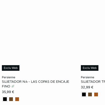
Exclu Web
Exclu Web
Añadir a la cesta
Añadir a la ces
persienne
persienne
SUJETADOR N.4 - LAS COPAS DE ENCAJE
SUJETADOR T
85B
90B
95B
85C
S
FINO
32,99 €
35,99 €
90C
95C
85D
90D