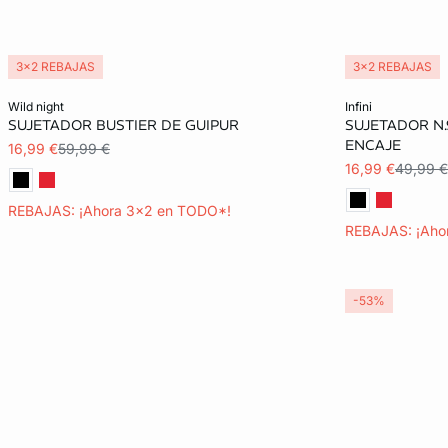
3x2 REBAJAS
3x2 REBAJAS
Añadir a la cesta
Añadir a la ces
wild night
infini
SUJETADOR BUSTIER DE GUIPUR
SUJETADOR N.
95B
95C
90C
ENCAJE
16,99 €
59,99 €
16,99 €
49,99 €
REBAJAS: ¡Ahora 3x2 en TODO*!
REBAJAS: ¡Aho
-53%