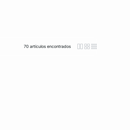
70
artículos encontrados
icon-layout-detaile
icon-layout-class
icon-layout-m