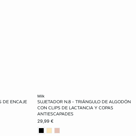
Añadir a la cesta
milk
S DE ENCAJE
SUJETADOR N.8 - TRIÁNGULO DE ALGODÓN
85C
M
CON CLIPS DE LACTANCIA Y COPAS
ANTIESCAPADES
90D
29,99 €
90E