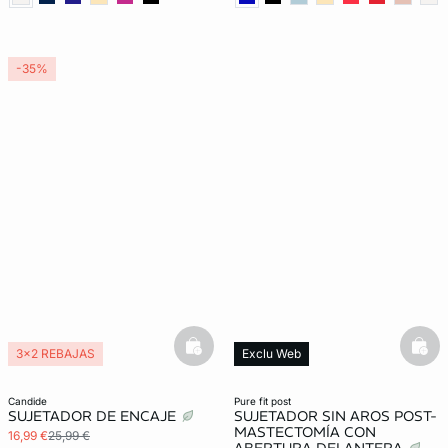
-35%
basketfull
bask
3x2 REBAJAS
Exclu Web
Lencería invisible
Post Operatorio
candide
pure fit post
SUJETADOR DE ENCAJE
SUJETADOR SIN AROS POST-
MASTECTOMÍA CON
16,99 €
25,99 €