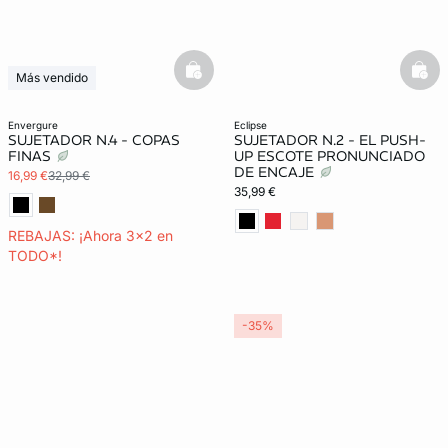
basketfull
bask
Más vendido
Últimas unidades
3x2 REBAJAS
envergure
eclipse
SUJETADOR N.4 - COPAS
SUJETADOR N.2 - EL PUSH-
FINAS
UP ESCOTE PRONUNCIADO
DE ENCAJE
16,99 €
32,99 €
35,99 €
REBAJAS: ¡Ahora 3x2 en
TODO*!
-35%