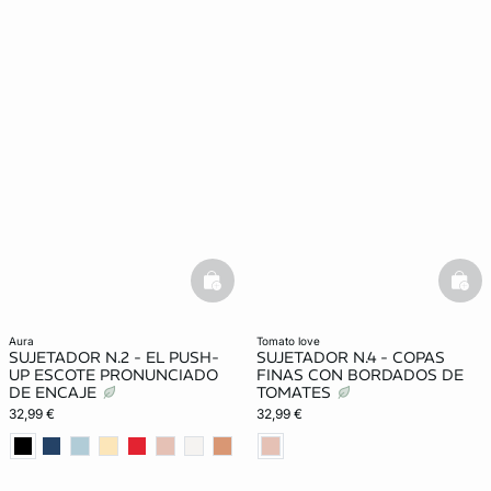
basketfull
bask
aura
tomato love
SUJETADOR N.2 - EL PUSH-
SUJETADOR N.4 - COPAS
UP ESCOTE PRONUNCIADO
FINAS CON BORDADOS DE
DE ENCAJE
TOMATES
32,99 €
32,99 €