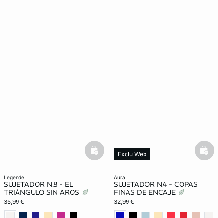
basketfull
bask
Exclu Web
legende
aura
SUJETADOR N.8 - EL
SUJETADOR N.4 - COPAS
TRIÁNGULO SIN AROS
FINAS DE ENCAJE
35,99 €
32,99 €