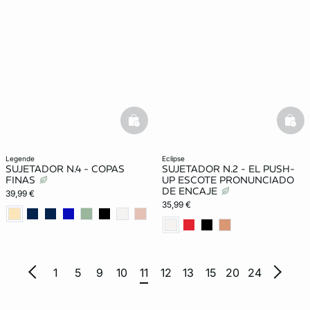
basketfull
bask
legende
eclipse
SUJETADOR N.4 - COPAS
SUJETADOR N.2 - EL PUSH-
FINAS
UP ESCOTE PRONUNCIADO
DE ENCAJE
39,99 €
35,99 €
1
5
9
10
11
12
13
15
20
24