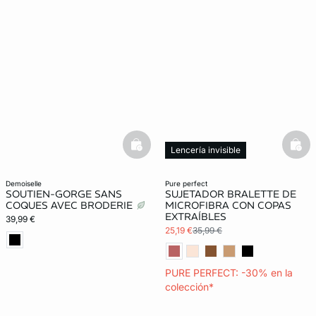
basketfull
bask
Lencería invisible
demoiselle
pure perfect
SOUTIEN-GORGE SANS
SUJETADOR BRALETTE DE
COQUES AVEC BRODERIE
MICROFIBRA CON COPAS
EXTRAÍBLES
39,99 €
25,19 €
35,99 €
PURE PERFECT: -30% en la
colección*