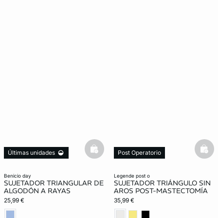
basketfull
bask
Últimas unidades
Post Operatorio
benicio day
legende post o
SUJETADOR TRIANGULAR DE
SUJETADOR TRIÁNGULO SIN
ALGODÓN A RAYAS
AROS POST-MASTECTOMÍA
25,99 €
35,99 €