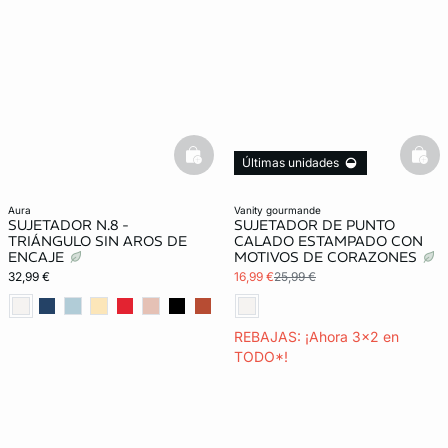
basketfull
bask
Últimas unidades
3x2 REBAJAS
aura
vanity gourmande
SUJETADOR N.8 -
SUJETADOR DE PUNTO
TRIÁNGULO SIN AROS DE
CALADO ESTAMPADO CON
ENCAJE
MOTIVOS DE CORAZONES
32,99 €
16,99 €
25,99 €
REBAJAS: ¡Ahora 3x2 en
TODO*!