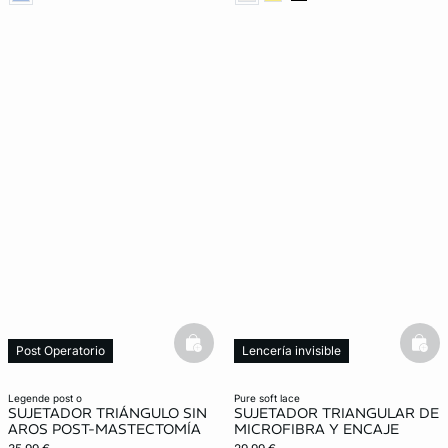
basketfull
bask
Post Operatorio
Lencería invisible
legende post o
pure soft lace
SUJETADOR TRIÁNGULO SIN
SUJETADOR TRIANGULAR DE
AROS POST-MASTECTOMÍA
MICROFIBRA Y ENCAJE