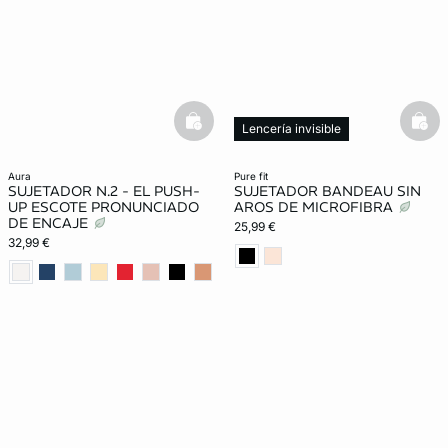
basketfull
bask
Lencería invisible
aura
pure fit
SUJETADOR N.2 - EL PUSH-
SUJETADOR BANDEAU SIN
UP ESCOTE PRONUNCIADO
AROS DE MICROFIBRA
DE ENCAJE
25,99 €
32,99 €