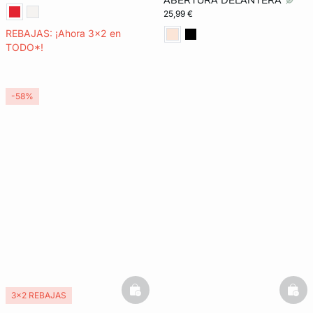
ABERTURA DELANTERA
25,99 €
REBAJAS: ¡Ahora 3x2 en
TODO*!
-58%
basketfull
bask
3x2 REBAJAS