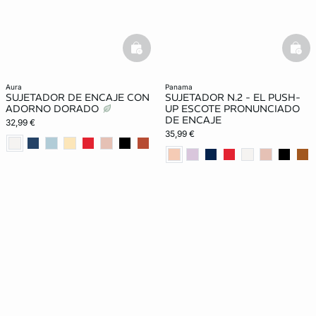
basketfull
bask
aura
panama
SUJETADOR DE ENCAJE CON
SUJETADOR N.2 - EL PUSH-
ADORNO DORADO
UP ESCOTE PRONUNCIADO
DE ENCAJE
32,99 €
35,99 €