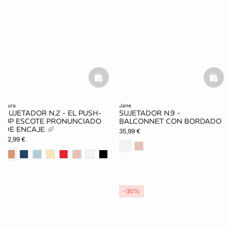
basketfull
bask
aura
jane
SUJETADOR N.2 - EL PUSH-
SUJETADOR N.9 -
UP ESCOTE PRONUNCIADO
BALCONNET CON BORDADO
DE ENCAJE
35,99 €
32,99 €
ard
question
-30%