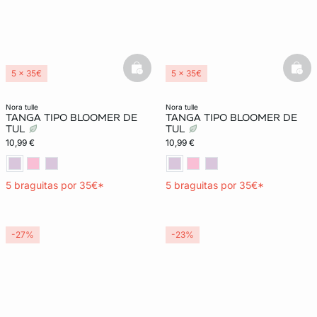
basketfull
bask
5 x 35€
5 x 35€
nora tulle
nora tulle
TANGA TIPO BLOOMER DE
TANGA TIPO BLOOMER DE
TUL
TUL
10,99 €
10,99 €
5 braguitas por 35€*
5 braguitas por 35€*
-27%
-23%