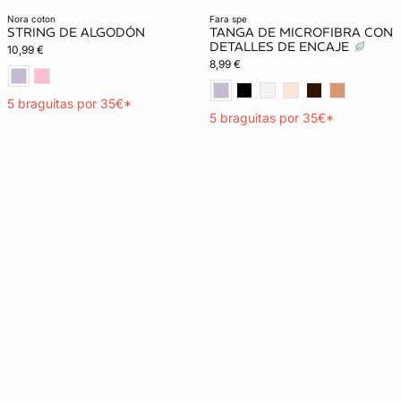
Exclu Web
nora coton
fara spe
STRING DE ALGODÓN
TANGA DE MICROFIBRA CON
Lencería invisible
DETALLES DE ENCAJE
10,99 €
8,99 €
5 braguitas por 35€*
5 braguitas por 35€*