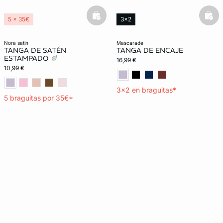
basketfull
bask
5 x 35€
3x2
nora satin
mascarade
TANGA DE SATÉN
TANGA DE ENCAJE
ESTAMPADO
16,99 €
10,99 €
3x2 en braguitas*
5 braguitas por 35€*