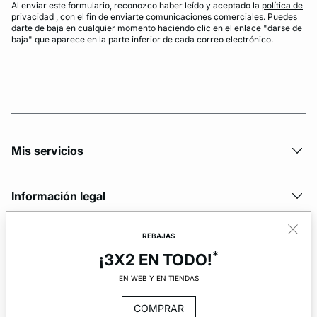
Al enviar este formulario, reconozco haber leído y aceptado la
política de
privacidad
, con el fin de enviarte comunicaciones comerciales. Puedes
darte de baja en cualquier momento haciendo clic en el enlace "darse de
baja" que aparece en la parte inferior de cada correo electrónico.
Mis servicios
Información legal
REBAJAS
La marca
*
¡3X2 EN TODO!
EN WEB Y EN TIENDAS
COMPRAR
© Copyright 2026 Etam. All Rights reserved.