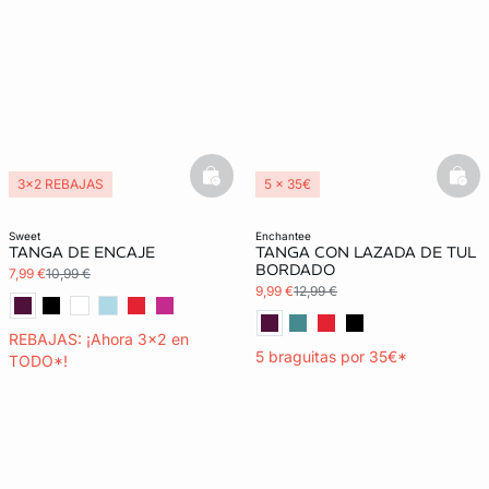
basketfull
bask
3x2 REBAJAS
5 x 35€
3x2 REBAJAS
sweet
enchantee
TANGA DE ENCAJE
TANGA CON LAZADA DE TUL
BORDADO
7,99 €
10,99 €
9,99 €
12,99 €
REBAJAS: ¡Ahora 3x2 en
5 braguitas por 35€*
TODO*!