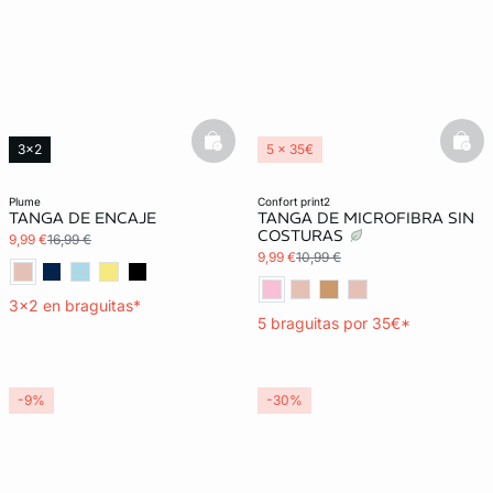
basketfull
bask
3x2
5 x 35€
3x2 REBAJAS
plume
confort print2
TANGA DE ENCAJE
TANGA DE MICROFIBRA SIN
COSTURAS
9,99 €
16,99 €
9,99 €
10,99 €
3x2 en braguitas*
5 braguitas por 35€*
-9%
-30%