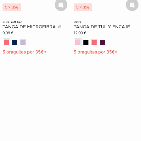
basketfull
bask
5 x 35€
5 x 35€
Lencería invisible
pure soft bac
petra
TANGA DE MICROFIBRA
TANGA DE TUL Y ENCAJE
9,99 €
12,99 €
5 braguitas por 35€*
5 braguitas por 35€*