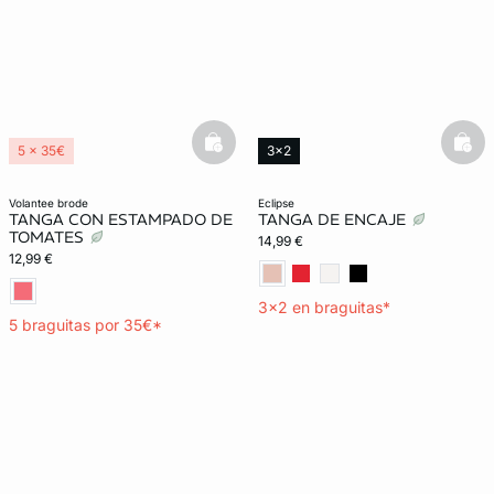
basketfull
bask
5 x 35€
3x2
volantee brode
eclipse
TANGA CON ESTAMPADO DE
TANGA DE ENCAJE
TOMATES
14,99 €
12,99 €
3x2 en braguitas*
5 braguitas por 35€*