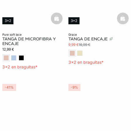
basketfull
bask
3x2
3x2
Lencería invisible
pure soft lace
grace
TANGA DE MICROFIBRA Y
TANGA DE ENCAJE
ENCAJE
9,99 €
16,99 €
12,99 €
3x2 en braguitas*
3x2 en braguitas*
-41%
-9%