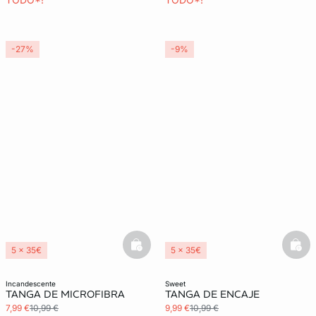
-27%
-9%
basketfull
bask
5 x 35€
5 x 35€
3x2 REBAJAS
3x2 REBAJAS
incandescente
sweet
TANGA DE MICROFIBRA
TANGA DE ENCAJE
7,99 €
10,99 €
9,99 €
10,99 €