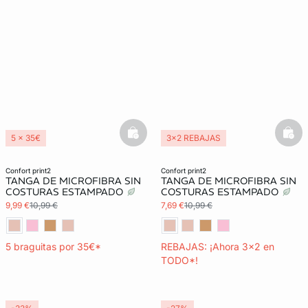
basketfull
bask
5 x 35€
3x2 REBAJAS
3x2 REBAJAS
confort print2
confort print2
TANGA DE MICROFIBRA SIN
TANGA DE MICROFIBRA SIN
COSTURAS ESTAMPADO
COSTURAS ESTAMPADO
9,99 €
10,99 €
7,69 €
10,99 €
5 braguitas por 35€*
REBAJAS: ¡Ahora 3x2 en
TODO*!