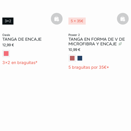
basketfull
bask
3x2
5 x 35€
Lencería invisible
oasis
power 2
TANGA DE ENCAJE
TANGA EN FORMA DE V DE
MICROFIBRA Y ENCAJE
12,99 €
10,99 €
3x2 en braguitas*
5 braguitas por 35€*