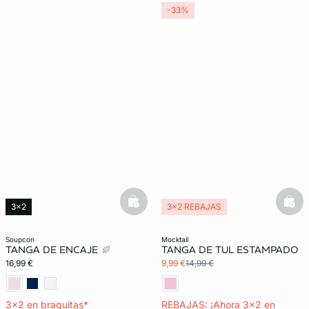
-33%
basketfull
bask
3x2
3x2 REBAJAS
New in
soupcon
mocktail
TANGA DE ENCAJE
TANGA DE TUL ESTAMPADO
16,99 €
9,99 €
14,99 €
3x2 en braguitas*
REBAJAS: ¡Ahora 3x2 en