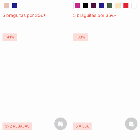
5 braguitas por 35€*
5 braguitas por 35€*
-41%
-38%
basketfull
bask
3x2 REBAJAS
5 x 35€
3x2 REBAJAS