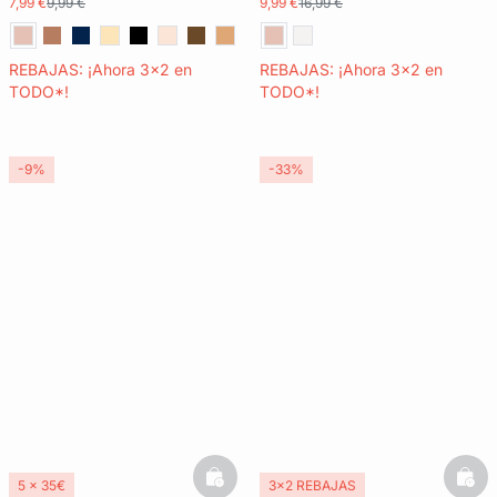
7,99 €
9,99 €
9,99 €
16,99 €
REBAJAS: ¡Ahora 3x2 en
REBAJAS: ¡Ahora 3x2 en
TODO*!
TODO*!
-9%
-33%
basketfull
bask
5 x 35€
3x2 REBAJAS