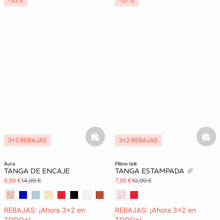
-33%
-27%
basketfull
bask
3x2 REBAJAS
3x2 REBAJAS
aura
pillow talk
TANGA DE ENCAJE
TANGA ESTAMPADA
9,99 €
14,99 €
7,99 €
10,99 €
REBAJAS: ¡Ahora 3x2 en
REBAJAS: ¡Ahora 3x2 en
TODO*!
TODO*!