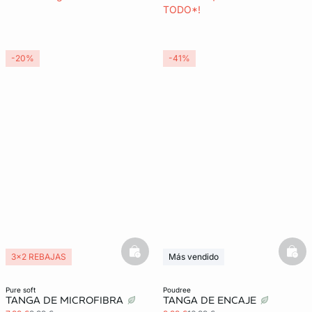
TODO*!
-20%
-41%
basketfull
bask
3x2 REBAJAS
Más vendido
Lencería invisible
3x2 REBAJAS
pure soft
poudree
TANGA DE MICROFIBRA
TANGA DE ENCAJE