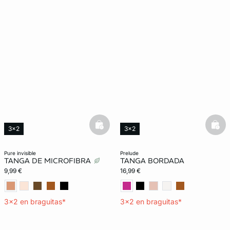
basketfull
bask
3x2
3x2
Lencería invisible
Exclu Web
pure invisible
prelude
TANGA DE MICROFIBRA
TANGA BORDADA
9,99 €
16,99 €
3x2 en braguitas*
3x2 en braguitas*