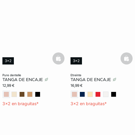
basketfull
bask
3x2
3x2
Innovación Confort
pure dentelle
etreinte
TANGA DE ENCAJE
TANGA DE ENCAJE
12,99 €
16,99 €
3x2 en braguitas*
3x2 en braguitas*