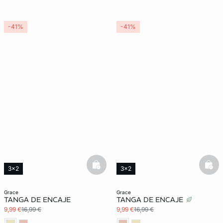
-41%
-41%
basketfull
bask
3x2
3x2
grace
grace
TANGA DE ENCAJE
TANGA DE ENCAJE
9,99 €
16,99 €
9,99 €
16,99 €