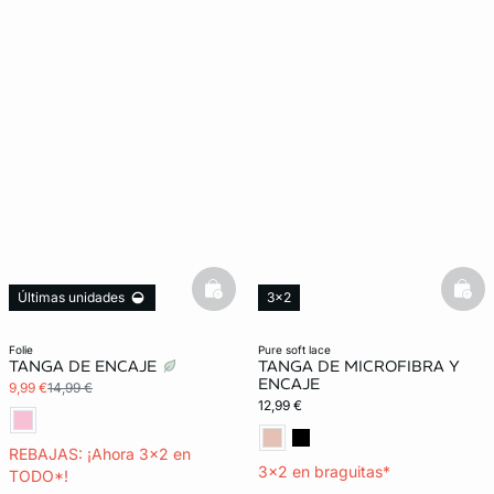
basketfull
bask
Últimas unidades
3x2
3x2 REBAJAS
Lencería invisible
folie
pure soft lace
TANGA DE ENCAJE
TANGA DE MICROFIBRA Y
ENCAJE
9,99 €
14,99 €
12,99 €
REBAJAS: ¡Ahora 3x2 en
3x2 en braguitas*
TODO*!