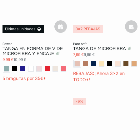
basketfull
bask
Últimas unidades
3x2 REBAJAS
5 x 35€
Lencería invisible
3x2 REBAJAS
power
pure soft
TANGA EN FORMA DE V DE
TANGA DE MICROFIBRA
MICROFIBRA Y ENCAJE
7,99 €
9,99 €
9,99 €
10,99 €
REBAJAS: ¡Ahora 3x2 en
5 braguitas por 35€*
TODO*!
-9%