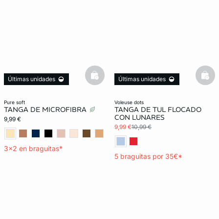
basketfull
bask
Últimas unidades
Últimas unidades
3x2
5 x 35€
Lencería invisible
3x2 REBAJAS
pure soft
voleuse dots
TANGA DE MICROFIBRA
TANGA DE TUL FLOCADO
CON LUNARES
9,99 €
9,99 €
10,99 €
3x2 en braguitas*
5 braguitas por 35€*