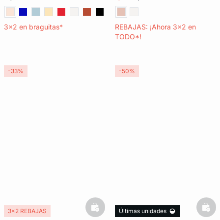
3x2 en braguitas*
REBAJAS: ¡Ahora 3x2 en
TODO*!
-33%
-50%
basketfull
bask
3x2 REBAJAS
Últimas unidades