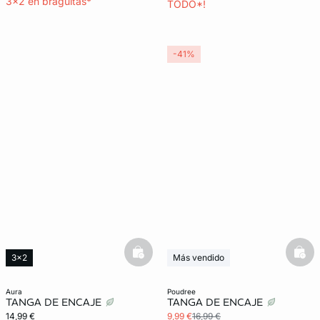
3x2 en braguitas*
TODO*!
-41%
basketfull
bask
3x2
Más vendido
3x2 REBAJAS
aura
poudree
TANGA DE ENCAJE
TANGA DE ENCAJE
14,99 €
9,99 €
16,99 €