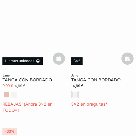
basketfull
bask
Últimas unidades
3x2
3x2 REBAJAS
jane
jane
TANGA CON BORDADO
TANGA CON BORDADO
9,99 €
14,99 €
14,99 €
REBAJAS: ¡Ahora 3x2 en
3x2 en braguitas*
TODO*!
-33%