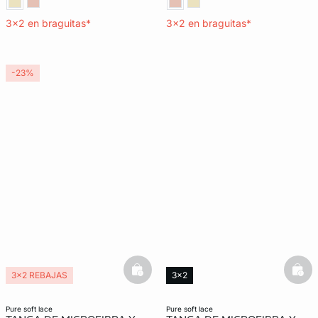
3x2 en braguitas*
3x2 en braguitas*
-23%
basketfull
bask
3x2 REBAJAS
3x2
Lencería invisible
Lencería invisible
pure soft lace
pure soft lace