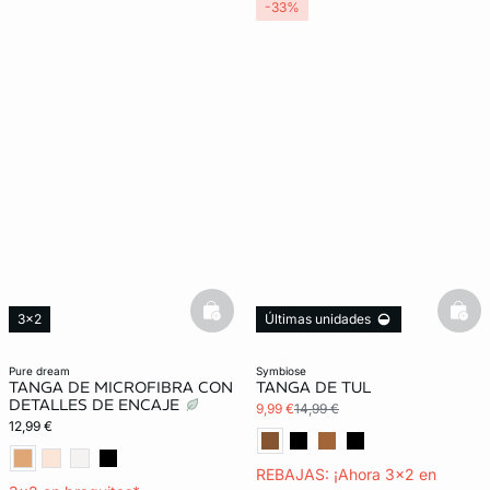
-33%
basketfull
bask
3x2
Últimas unidades
Exclu Web
3x2 REBAJAS
Lencería invisible
pure dream
symbiose
TANGA DE MICROFIBRA CON
TANGA DE TUL
DETALLES DE ENCAJE
9,99 €
14,99 €
12,99 €
REBAJAS: ¡Ahora 3x2 en