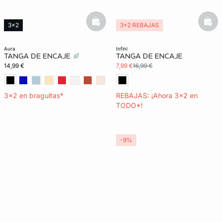
basketfull
bask
3x2
3x2 REBAJAS
aura
infini
TANGA DE ENCAJE
TANGA DE ENCAJE
14,99 €
7,99 €
16,99 €
3x2 en braguitas*
REBAJAS: ¡Ahora 3x2 en
TODO*!
-9%