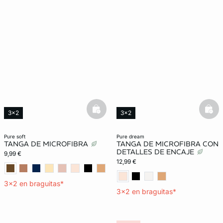
basketfull
bask
3x2
3x2
Lencería invisible
Exclu Web
Lencería invisible
pure soft
pure dream
TANGA DE MICROFIBRA
TANGA DE MICROFIBRA CON
DETALLES DE ENCAJE
9,99 €
12,99 €
3x2 en braguitas*
3x2 en braguitas*