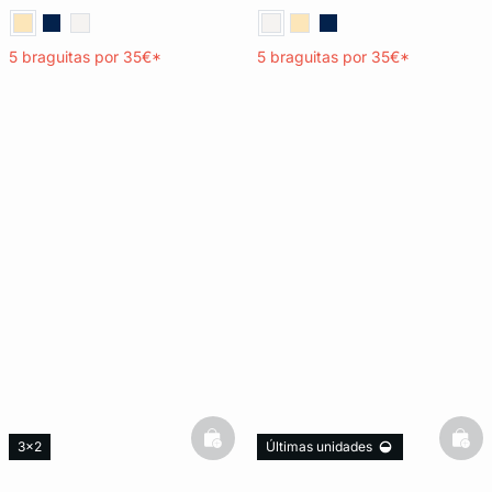
5 braguitas por 35€*
5 braguitas por 35€*
basketfull
bask
3x2
Últimas unidades
3x2