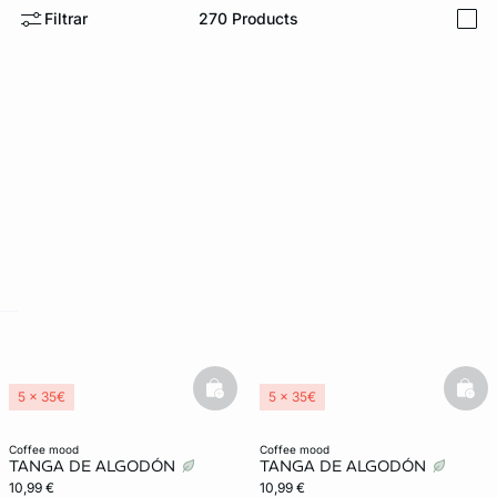
Filtrar
270
Products
i
ard
question
basketfull
bask
5 x 35€
5 x 35€
Lencería invisible
Lencería invisible
coffee mood
coffee mood
TANGA DE ALGODÓN
TANGA DE ALGODÓN
10,99 €
10,99 €