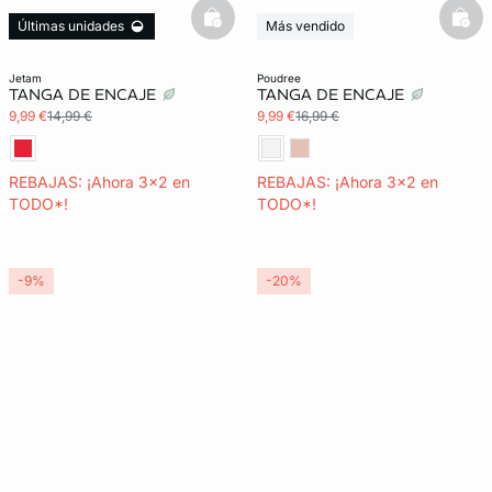
basketfull
bask
Últimas unidades
Más vendido
3x2 REBAJAS
3x2 REBAJAS
jetam
poudree
TANGA DE ENCAJE
TANGA DE ENCAJE
9,99 €
14,99 €
9,99 €
16,99 €
REBAJAS: ¡Ahora 3x2 en
REBAJAS: ¡Ahora 3x2 en
TODO*!
TODO*!
-9%
-20%