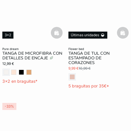
basketfull
bask
3x2
Últimas unidades
Exclu Web
5 x 35€
Lencería invisible
3x2 REBAJAS
pure dream
flower bed
TANGA DE MICROFIBRA CON
TANGA DE TUL CON
DETALLES DE ENCAJE
ESTAMPADO DE
CORAZONES
12,99 €
9,99 €
10,99 €
3x2 en braguitas*
5 braguitas por 35€*
-33%