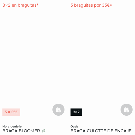
3x2 en braguitas*
5 braguitas por 35€*
basketfull
bask
5 x 35€
3x2
nora dentelle
oasis
BRAGA BLOOMER
BRAGA CULOTTE DE ENCAJE