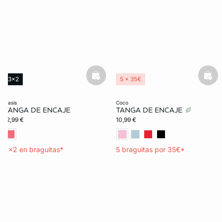
basketfull
bask
3x2
5 x 35€
oasis
coco
TANGA DE ENCAJE
TANGA DE ENCAJE
12,99 €
10,99 €
3x2 en braguitas*
5 braguitas por 35€*
ard
question