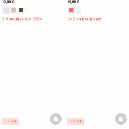
10,99 €
14,99 €
5 braguitas por 35€*
3x2 en braguitas*
basketfull
bask
5 x 35€
5 x 35€