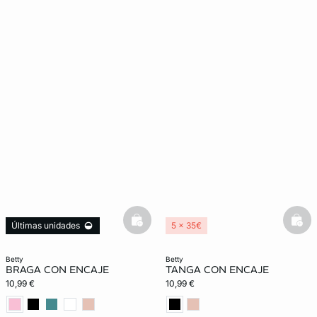
basketfull
bask
Últimas unidades
5 x 35€
5 x 35€
betty
betty
BRAGA CON ENCAJE
TANGA CON ENCAJE
10,99 €
10,99 €