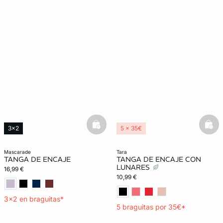
basketfull
bask
3x2
5 x 35€
mascarade
tara
TANGA DE ENCAJE
TANGA DE ENCAJE CON
LUNARES
16,99 €
10,99 €
3x2 en braguitas*
5 braguitas por 35€*