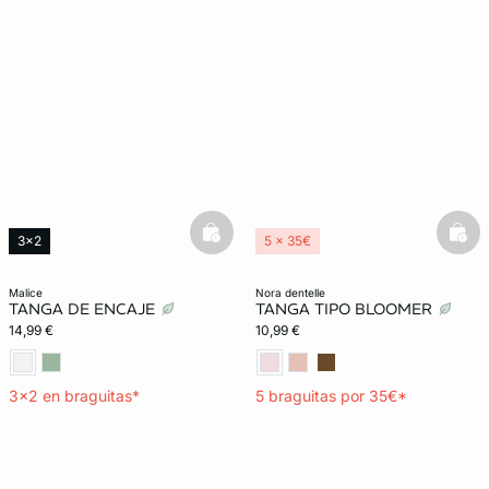
basketfull
bask
3x2
5 x 35€
malice
nora dentelle
TANGA DE ENCAJE
TANGA TIPO BLOOMER
14,99 €
10,99 €
3x2 en braguitas*
5 braguitas por 35€*