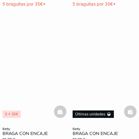
5 braguitas por 35€*
5 braguitas por 35€*
basketfull
bask
5 x 35€
Últimas unidades
5 x 35€
betty
betty
BRAGA CON ENCAJE
BRAGA CON ENCAJE