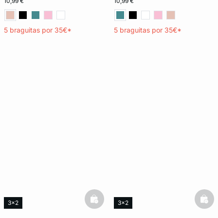
10,99 €
10,99 €
5 braguitas por 35€*
5 braguitas por 35€*
basketfull
bask
3x2
3x2