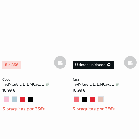
basketfull
bask
5 x 35€
Últimas unidades
5 x 35€
coco
tara
TANGA DE ENCAJE
TANGA DE ENCAJE
10,99 €
10,99 €
5 braguitas por 35€*
5 braguitas por 35€*