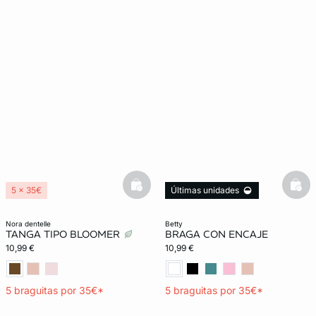
basketfull
bask
5 x 35€
Últimas unidades
5 x 35€
nora dentelle
betty
TANGA TIPO BLOOMER
BRAGA CON ENCAJE
10,99 €
10,99 €
5 braguitas por 35€*
5 braguitas por 35€*