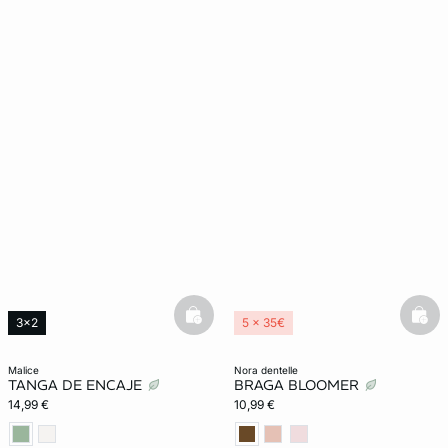
basketfull
bask
3x2
5 x 35€
malice
nora dentelle
TANGA DE ENCAJE
BRAGA BLOOMER
14,99 €
10,99 €