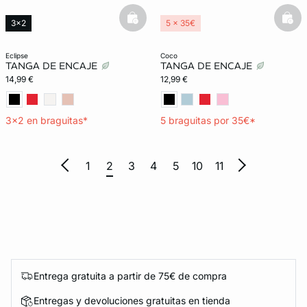
basketfull
bask
3x2
5 x 35€
eclipse
coco
TANGA DE ENCAJE
TANGA DE ENCAJE
14,99 €
12,99 €
3x2 en braguitas*
5 braguitas por 35€*
1
2
3
4
5
10
11
Entrega gratuita a partir de 75€ de compra
Entregas y devoluciones gratuitas en tienda