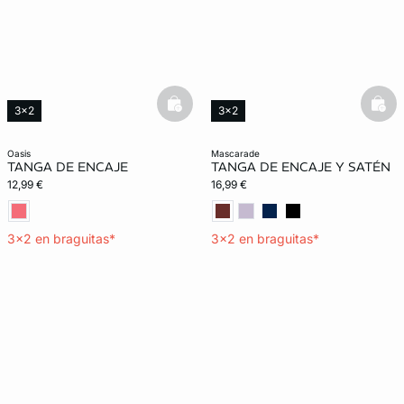
basketfull
bask
3x2
3x2
Exclu Web
oasis
mascarade
TANGA DE ENCAJE
TANGA DE ENCAJE Y SATÉN
12,99 €
16,99 €
3x2 en braguitas*
3x2 en braguitas*