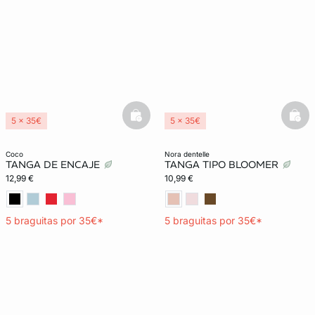
basketfull
bask
5 x 35€
5 x 35€
coco
nora dentelle
TANGA DE ENCAJE
TANGA TIPO BLOOMER
12,99 €
10,99 €
5 braguitas por 35€*
5 braguitas por 35€*