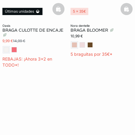
basketfull
bask
Últimas unidades
5 x 35€
3x2 REBAJAS
oasis
nora dentelle
BRAGA CULOTTE DE ENCAJE
BRAGA BLOOMER
10,99 €
9,99 €
14,99 €
5 braguitas por 35€*
REBAJAS: ¡Ahora 3x2 en
TODO*!