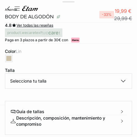
amande
19,99 €
-33%
BODY DE ALGODÓN
29,99 €
4.8
Ver todas las reseñas
product.wecaretext
Paga en 3 plazos a partir de 30€ con
Color
lin
Talla
Selecciona tu talla
FORT INVISIBLE
ubrir
Guía de tallas
ard
question
Descripción, composición, mantenimiento y
compromiso