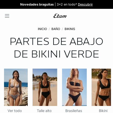
Confort invisible
¡Nuevos modelos!
Novedades braguitas
REBAJAS
¡Ahora 3x2 en TODO*!
: Sujetadores desde 19,99€
: 5 braguitas por 35€
| 3x2 en todo*
Comprar
Descubrir
Ver todas
Descubrir
INICIO
BAÑO
BIKINIS
PARTES DE ABAJO
DE BIKINI
VERDE
Ver todo
Talle alto
Brasileñas
Bikini