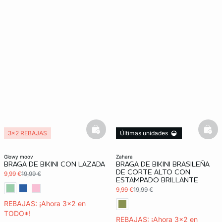
basketfull
bask
3x2 REBAJAS
Últimas unidades
3x2 REBAJAS
glowy moov
zahara
BRAGA DE BIKINI CON LAZADA
BRAGA DE BIKINI BRASILEÑA
DE CORTE ALTO CON
9,99 €
19,99 €
ESTAMPADO BRILLANTE
9,99 €
19,99 €
REBAJAS: ¡Ahora 3x2 en
TODO*!
REBAJAS: ¡Ahora 3x2 en