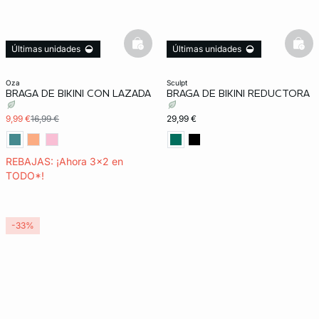
basketfull
bask
Últimas unidades
Últimas unidades
3x2 REBAJAS
Exclu Web
oza
sculpt
BRAGA DE BIKINI CON LAZADA
BRAGA DE BIKINI REDUCTORA
9,99 €
16,99 €
29,99 €
REBAJAS: ¡Ahora 3x2 en
TODO*!
-33%