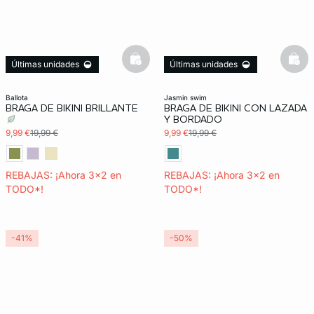
basketfull
bask
Últimas unidades
Últimas unidades
3x2 REBAJAS
3x2 REBAJAS
ballota
jasmin swim
BRAGA DE BIKINI BRILLANTE
BRAGA DE BIKINI CON LAZADA
Y BORDADO
9,99 €
19,99 €
9,99 €
19,99 €
REBAJAS: ¡Ahora 3x2 en
REBAJAS: ¡Ahora 3x2 en
TODO*!
TODO*!
-41%
-50%