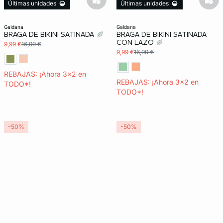
basketfull
bask
Últimas unidades
Últimas unidades
3x2 REBAJAS
3x2 REBAJAS
galdana
galdana
BRAGA DE BIKINI SATINADA
BRAGA DE BIKINI SATINADA
CON LAZO
9,99 €
16,99 €
9,99 €
16,99 €
REBAJAS: ¡Ahora 3x2 en
REBAJAS: ¡Ahora 3x2 en
TODO*!
TODO*!
-50%
-50%