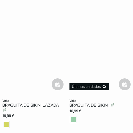
basketfull
bask
Últimas unidades
volta
volta
BRAGUITA DE BIKINI LAZADA
BRAGUITA DE BIKINI
16,99 €
16,99 €