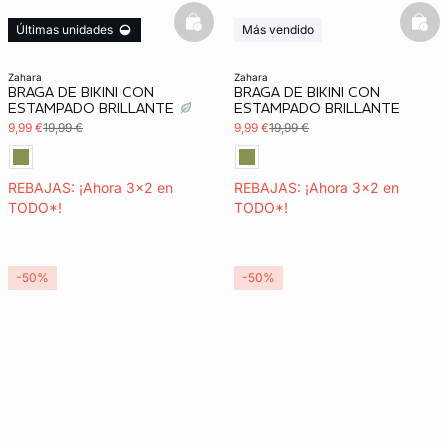
basketfull
bask
Últimas unidades
Más vendido
3x2 REBAJAS
3x2 REBAJAS
zahara
zahara
BRAGA DE BIKINI CON
BRAGA DE BIKINI CON
ESTAMPADO BRILLANTE
ESTAMPADO BRILLANTE
9,99 €
19,99 €
9,99 €
19,99 €
REBAJAS: ¡Ahora 3x2 en
REBAJAS: ¡Ahora 3x2 en
TODO*!
TODO*!
-50%
-50%