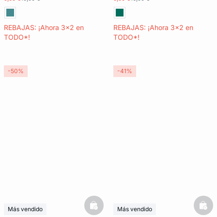
REBAJAS: ¡Ahora 3x2 en
REBAJAS: ¡Ahora 3x2 en
TODO*!
TODO*!
-50%
-41%
basketfull
bask
Más vendido
Más vendido