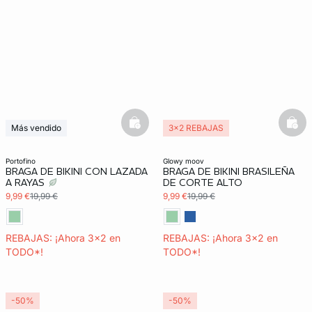
basketfull
bask
Más vendido
3x2 REBAJAS
3x2 REBAJAS
Exclu Web
portofino
glowy moov
BRAGA DE BIKINI CON LAZADA
BRAGA DE BIKINI BRASILEÑA
A RAYAS
DE CORTE ALTO
9,99 €
19,99 €
9,99 €
19,99 €
REBAJAS: ¡Ahora 3x2 en
REBAJAS: ¡Ahora 3x2 en
TODO*!
TODO*!
-50%
-50%