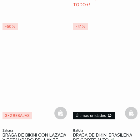
TODO*!
-50%
-41%
basketfull
bask
3x2 REBAJAS
Últimas unidades
3x2 REBAJAS
zahara
ballota
BRAGA DE BIKINI CON LAZADA
BRAGA DE BIKINI BRASILEÑA