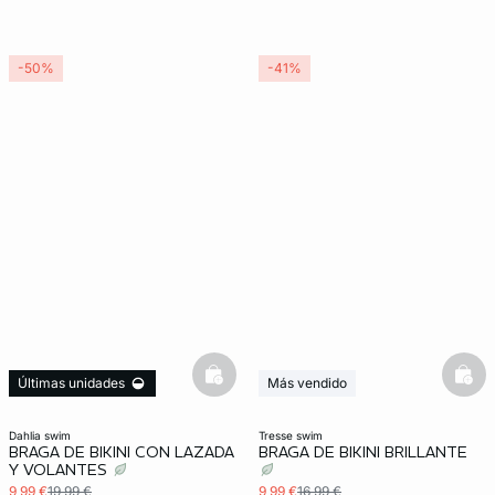
-50%
-41%
basketfull
bask
Últimas unidades
Más vendido
3x2 REBAJAS
Últimas unidades
3x2 REBAJAS
dahlia swim
tresse swim
BRAGA DE BIKINI CON LAZADA
BRAGA DE BIKINI BRILLANTE
Y VOLANTES
9,99 €
19,99 €
9,99 €
16,99 €