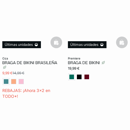
basketfull
bask
Últimas unidades
Últimas unidades
3x2 REBAJAS
Exclu Web
oza
premiere
BRAGA DE BIKINI BRASILEÑA
BRAGA DE BIKINI
19,99 €
9,99 €
14,99 €
REBAJAS: ¡Ahora 3x2 en
TODO*!