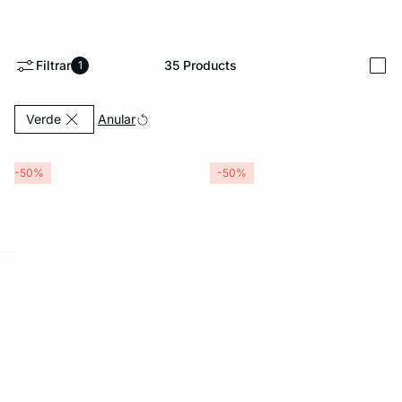
Filtrar
35
Products
1
i
Currently Refined by Color: Verde
Anular
Verde
-50%
-50%
ard
question