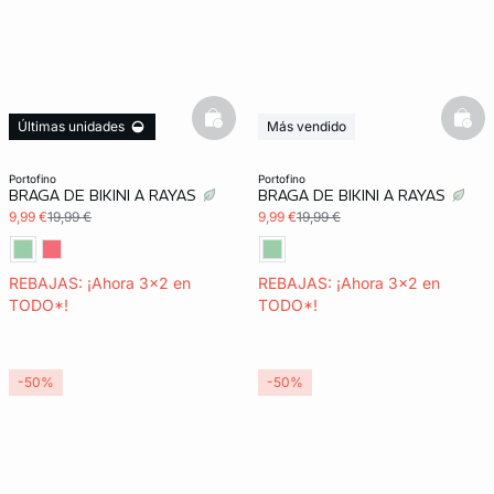
basketfull
bask
Últimas unidades
Más vendido
3x2 REBAJAS
Últimas unidades
Exclu Web
3x2 REBAJAS
portofino
portofino
BRAGA DE BIKINI A RAYAS
BRAGA DE BIKINI A RAYAS
Exclu Web
9,99 €
19,99 €
9,99 €
19,99 €
REBAJAS: ¡Ahora 3x2 en
REBAJAS: ¡Ahora 3x2 en
TODO*!
TODO*!
-50%
-50%