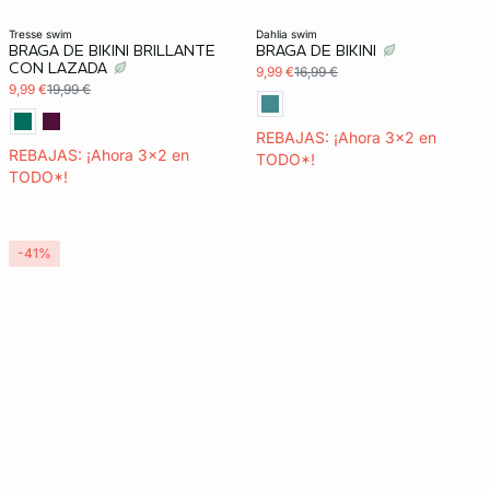
Últimas unidades
3x2 REBAJAS
3x2 REBAJAS
tresse swim
dahlia swim
BRAGA DE BIKINI BRILLANTE
BRAGA DE BIKINI
CON LAZADA
9,99 €
16,99 €
9,99 €
19,99 €
REBAJAS: ¡Ahora 3x2 en
REBAJAS: ¡Ahora 3x2 en
TODO*!
TODO*!
-41%