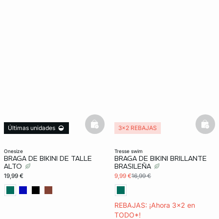
basketfull
bask
Últimas unidades
3x2 REBAJAS
Talla Única
onesize
tresse swim
BRAGA DE BIKINI DE TALLE
BRAGA DE BIKINI BRILLANTE
ALTO
BRASILEÑA
19,99 €
9,99 €
16,99 €
REBAJAS: ¡Ahora 3x2 en
TODO*!