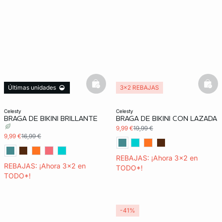
basketfull
bask
Últimas unidades
3x2 REBAJAS
3x2 REBAJAS
celesty
celesty
BRAGA DE BIKINI BRILLANTE
BRAGA DE BIKINI CON LAZADA
9,99 €
19,99 €
9,99 €
16,99 €
REBAJAS: ¡Ahora 3x2 en
REBAJAS: ¡Ahora 3x2 en
TODO*!
TODO*!
-41%