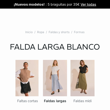
Confort invisible
¡Nuevos modelos!
Novedades braguitas
REBAJAS
¡Ahora 3x2 en TODO*!
: Sujetadores desde 19,99€
: 5 braguitas por 35€
| 3x2 en todo*
Comprar
Descubrir
Ver todas
Descubrir
Inicio
Ropa
Faldas y shorts
Formas
FALDA LARGA
BLANCO
Faltas cortas
Faldas largas
Faldas midi