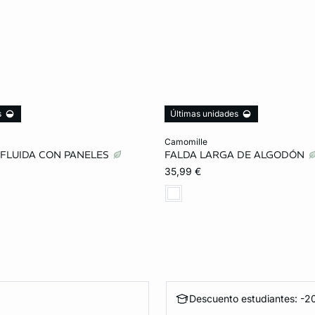
s
Últimas unidades
ta
Añadir a la cesta
camomille
 FLUIDA CON PANELES
FALDA LARGA DE ALGODÓN
XL
35,99 €
Descuento estudiantes: -20