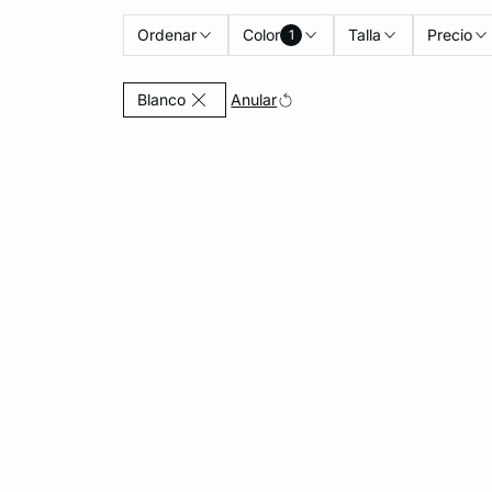
Ordenar
Color
Talla
Precio
1
Currently Refined by Color: Blanco
Anular
Blanco