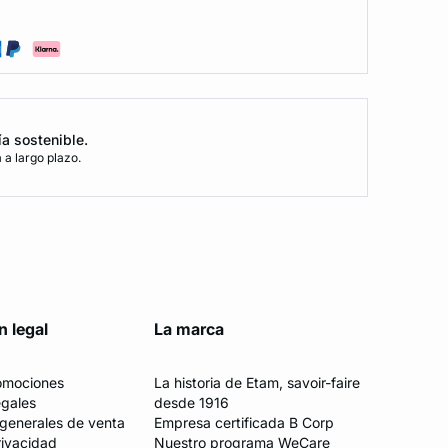
ía sostenible.
a largo plazo.
n legal
La marca
romociones
La historia de Etam, savoir-faire
egales
desde 1916
generales de venta
Empresa certificada B Corp
rivacidad
Nuestro programa WeCare