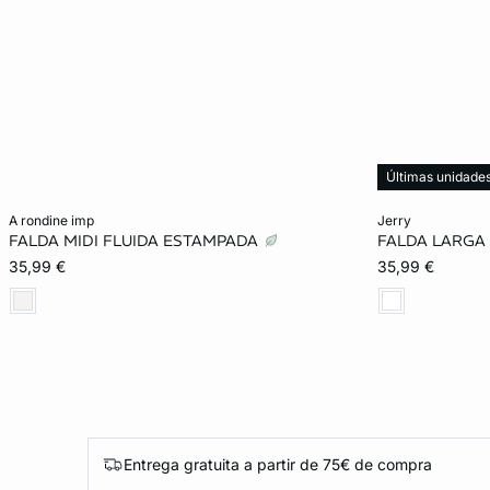
Últimas unidade
Añadir a la cesta
Añadir a la ces
a rondine imp
jerry
FALDA MIDI FLUIDA ESTAMPADA
FALDA LARGA
S
M
L
M
35,99 €
35,99 €
Entrega gratuita a partir de 75€ de compra