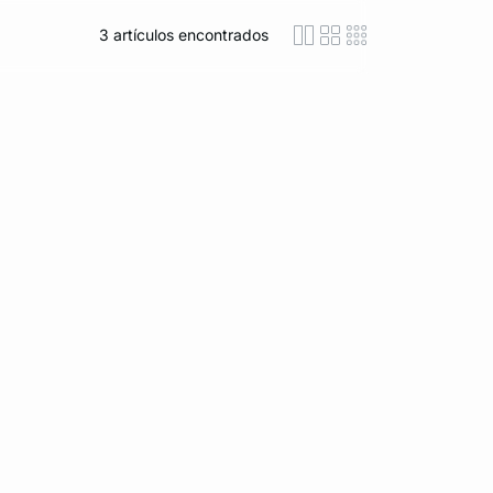
3
artículos encontrados
icon-layout-detaile
icon-layout-class
icon-layout-m