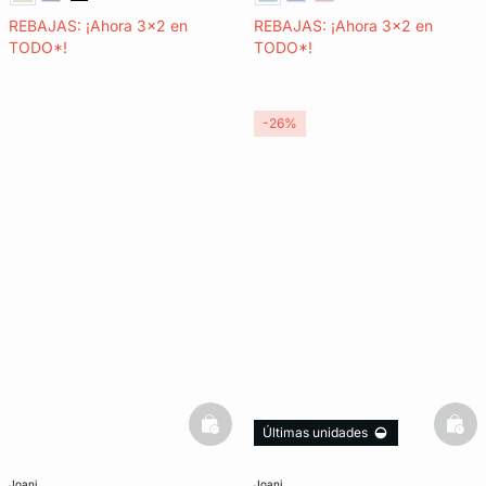
REBAJAS: ¡Ahora 3x2 en
REBAJAS: ¡Ahora 3x2 en
TODO*!
TODO*!
-26%
basketfull
bask
Últimas unidades
3x2 REBAJAS
joani
joani