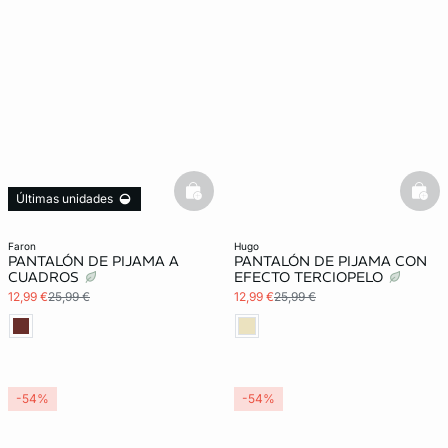
basketfull
bask
Últimas unidades
faron
hugo
PANTALÓN DE PIJAMA A
PANTALÓN DE PIJAMA CON
CUADROS
EFECTO TERCIOPELO
12,99 €
25,99 €
12,99 €
25,99 €
-54%
-54%