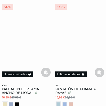
-39%
-43%
basketfull
bask
Últimas unidades
Últimas unidades
3x2 REBAJAS
3x2 REBAJAS
kate
atlas
PANTALÓN DE PIJAMA
PANTALÓN DE PIJAMA A
ANCHO DE MODAL
RAYAS
16,99 €
27,99 €
16,99 €
29,99 €