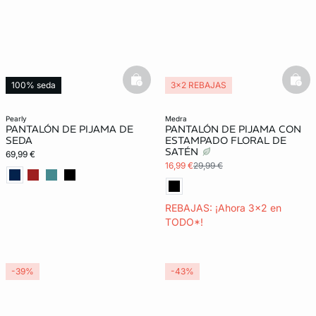
basketfull
bask
100% seda
3x2 REBAJAS
pearly
medra
PANTALÓN DE PIJAMA DE
PANTALÓN DE PIJAMA CON
SEDA
ESTAMPADO FLORAL DE
SATÉN
69,99 €
16,99 €
29,99 €
REBAJAS: ¡Ahora 3x2 en
TODO*!
-39%
-43%