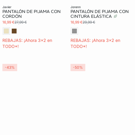
Exclu Web
javier
jorenn
PANTALÓN DE PIJAMA CON
PANTALÓN DE PIJAMA CON
CORDÓN
CINTURA ELÁSTICA
16,99 €
27,99 €
16,99 €
29,99 €
REBAJAS: ¡Ahora 3x2 en
REBAJAS: ¡Ahora 3x2 en
TODO*!
TODO*!
-43%
-50%