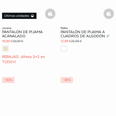
basketfull
bask
Últimas unidades
3x2 REBAJAS
jovana
pelina
PANTALÓN DE PIJAMA
PANTALÓN DE PIJAMA A
ACANALADO
CUADROS DE ALGODÓN
16,99 €
29,99 €
12,99 €
25,99 €
REBAJAS: ¡Ahora 3x2 en
TODO*!
-50%
-35%