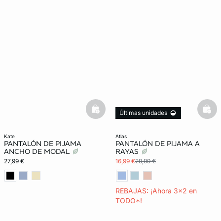
basketfull
bask
Últimas unidades
3x2 REBAJAS
kate
atlas
PANTALÓN DE PIJAMA
PANTALÓN DE PIJAMA A
ANCHO DE MODAL
RAYAS
27,99 €
16,99 €
29,99 €
REBAJAS: ¡Ahora 3x2 en
TODO*!