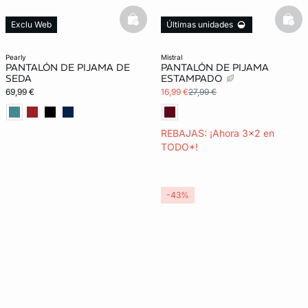
basketfull
bask
Exclu Web
Últimas unidades
100% seda
3x2 REBAJAS
Exclu Web
pearly
mistral
PANTALÓN DE PIJAMA DE
PANTALÓN DE PIJAMA
SEDA
ESTAMPADO
69,99 €
16,99 €
27,99 €
REBAJAS: ¡Ahora 3x2 en
TODO*!
-43%