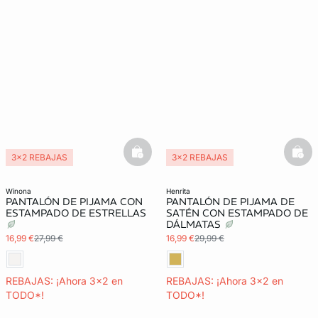
basketfull
bask
3x2 REBAJAS
3x2 REBAJAS
winona
henrita
PANTALÓN DE PIJAMA CON
PANTALÓN DE PIJAMA DE
ESTAMPADO DE ESTRELLAS
SATÉN CON ESTAMPADO DE
DÁLMATAS
16,99 €
27,99 €
16,99 €
29,99 €
REBAJAS: ¡Ahora 3x2 en
REBAJAS: ¡Ahora 3x2 en
TODO*!
TODO*!