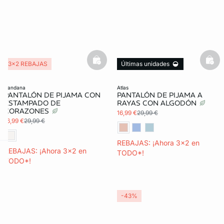
basketfull
bask
3x2 REBAJAS
Últimas unidades
3x2 REBAJAS
bandana
atlas
PANTALÓN DE PIJAMA CON
PANTALÓN DE PIJAMA A
ESTAMPADO DE
RAYAS CON ALGODÓN
CORAZONES
16,99 €
29,99 €
16,99 €
29,99 €
REBAJAS: ¡Ahora 3x2 en
REBAJAS: ¡Ahora 3x2 en
TODO*!
ard
question
TODO*!
-43%