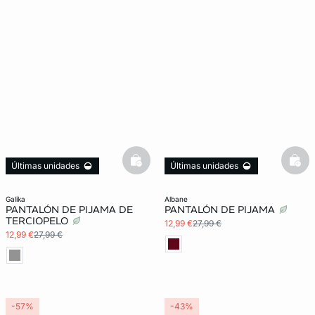
basketfull
bask
Últimas unidades
Últimas unidades
galika
albane
PANTALÓN DE PIJAMA DE
PANTALÓN DE PIJAMA
TERCIOPELO
12,99 €
27,99 €
12,99 €
27,99 €
-57%
-43%