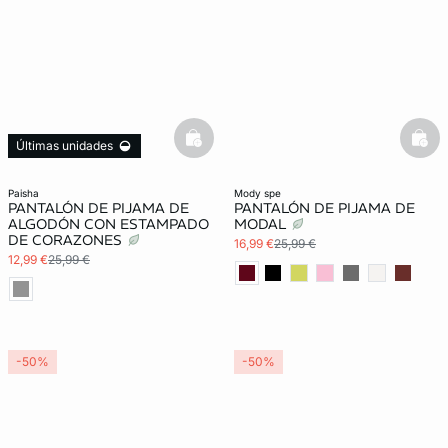
basketfull
bask
Últimas unidades
paisha
mody spe
PANTALÓN DE PIJAMA DE
PANTALÓN DE PIJAMA DE
ALGODÓN CON ESTAMPADO
MODAL
DE CORAZONES
16,99 €
25,99 €
12,99 €
25,99 €
-50%
-50%