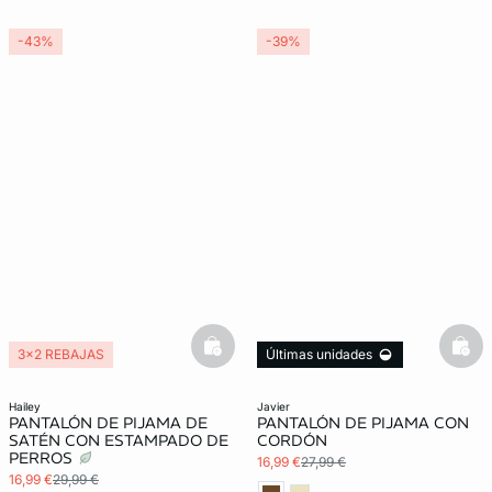
-43%
-39%
basketfull
bask
3x2 REBAJAS
Últimas unidades
3x2 REBAJAS
hailey
javier
PANTALÓN DE PIJAMA DE
PANTALÓN DE PIJAMA CON
SATÉN CON ESTAMPADO DE
CORDÓN
PERROS
16,99 €
27,99 €
16,99 €
29,99 €