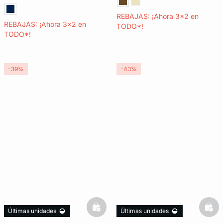
REBAJAS: ¡Ahora 3x2 en
REBAJAS: ¡Ahora 3x2 en
TODO*!
TODO*!
-39%
-43%
basketfull
bask
Últimas unidades
Últimas unidades
3x2 REBAJAS
3x2 REBAJAS