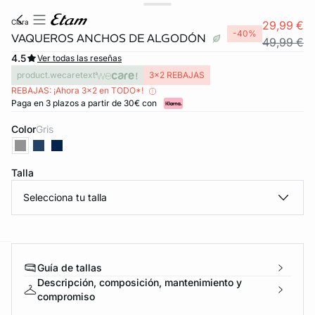
clara
29,99 €
-40%
VAQUEROS ANCHOS DE ALGODÓN
49,99 €
4.5
Ver todas las reseñas
product.wecaretext
3x2 REBAJAS
REBAJAS: ¡Ahora 3x2 en TODO*!
Paga en 3 plazos a partir de 30€ con
Color
gris
Talla
Selecciona tu talla
Guía de tallas
ard
question
Descripción, composición, mantenimiento y
compromiso