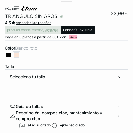
pure fit®
22,99 €
TRIÁNGULO SIN AROS
4.5
Ver todas las reseñas
product.wecaretext
Lencería invisible
Paga en 3 plazos a partir de 30€ con
Color
blanco roto
Talla
Selecciona tu talla
Guía de tallas
Descripción, composición, mantenimiento y
ard
question
compromiso
Taller auditado
Tejido reciclado