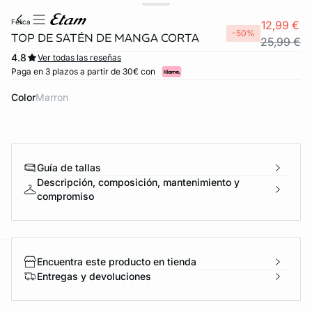
felica
12,99 €
-50%
TOP DE SATÉN DE MANGA CORTA
25,99 €
4.8
Ver todas las reseñas
Paga en 3 plazos a partir de 30€ con
Color
marron
Guía de tallas
Descripción, composición, mantenimiento y
compromiso
Encuentra este producto en tienda
ard
question
Entregas y devoluciones