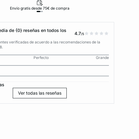
Envío gratis desde 75€ de compra
D
dia de {0} reseñas en todos los
4.7
/5
entes verificadas de acuerdo a las recomendaciones de la
8.
Perfecto
Grande
as
Ver todas las reseñas