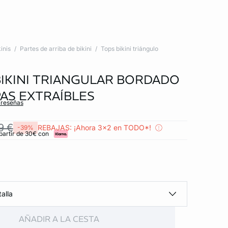
inis
Partes de arriba de bikini
Tops bikini triángulo
BIKINI TRIANGULAR BORDADO
AS EXTRAÍBLES
 reseñas
9 €
REBAJAS: ¡Ahora 3x2 en TODO*!
-39%
partir de 30€ con
alla
AÑADIR A LA CESTA