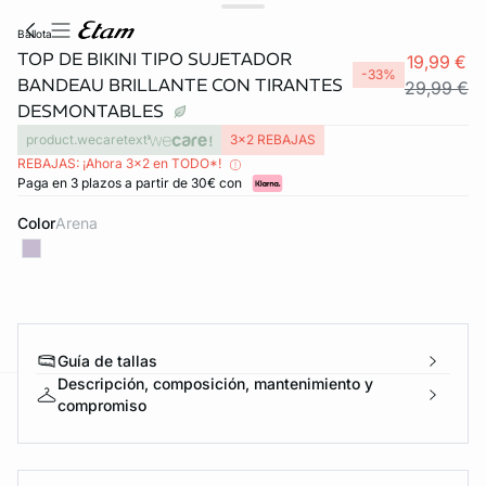
ballota
TOP DE BIKINI TIPO SUJETADOR
19,99 €
-33%
BANDEAU BRILLANTE CON TIRANTES
29,99 €
DESMONTABLES
product.wecaretext
3x2 REBAJAS
REBAJAS: ¡Ahora 3x2 en TODO*!
Paga en 3 plazos a partir de 30€ con
Color
arena
Guía de tallas
Descripción, composición, mantenimiento y
compromiso
ard
question