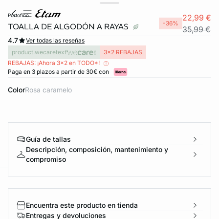
portofino
22,99 €
-36%
TOALLA DE ALGODÓN A RAYAS
35,99 €
4.7
Ver todas las reseñas
product.wecaretext
3x2 REBAJAS
REBAJAS: ¡Ahora 3x2 en TODO*!
Paga en 3 plazos a partir de 30€ con
Color
rosa caramelo
FORT INVISIBLE
Guía de tallas
ubrir
Descripción, composición, mantenimiento y
compromiso
ard
question
Encuentra este producto en tienda
Entregas y devoluciones