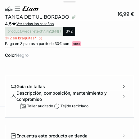
idylle
16,99 €
TANGA DE TUL BORDADO
4.5
Ver todas las reseñas
product.wecaretext
3x2
3x2 en braguitas*
Paga en 3 plazos a partir de 30€ con
Color
negro
Guía de tallas
Descripción, composición, mantenimiento y
compromiso
Taller auditado
Tejido reciclado
ard
question
Encuentra este producto en tienda