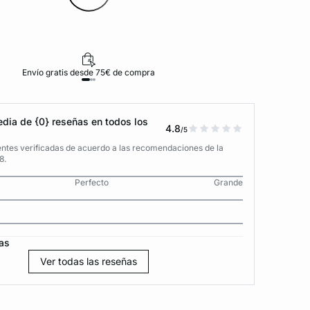
Envío gratis desde 75€ de compra
D
dia de {0} reseñas en todos los
4.8
/5
entes verificadas de acuerdo a las recomendaciones de la
8.
Perfecto
Grande
as
Ver todas las reseñas