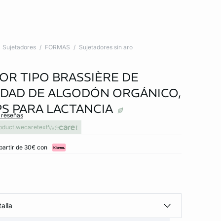
Sujetadores
FORMAS
Sujetadores sin aro
OR TIPO BRASSIÈRE DE
DAD DE ALGODÓN ORGÁNICO,
PS PARA LACTANCIA
s reseñas
oduct.wecaretext
partir de 30€ con
alla