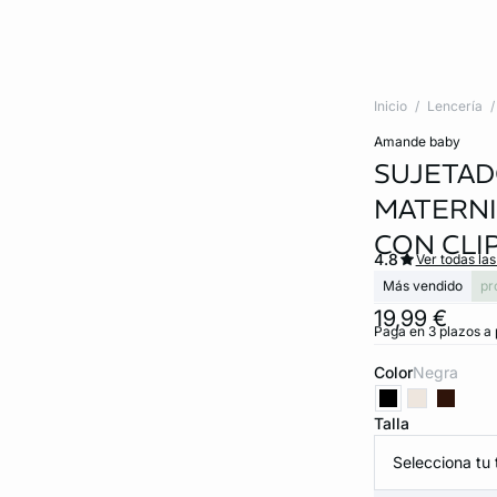
Inicio
Lencería
amande baby
SUJETAD
MATERNI
CON CLI
4.8
Ver todas la
Más vendido
pr
19,99 €
Paga en 3 plazos a 
Color
negra
Talla
Selecciona tu t