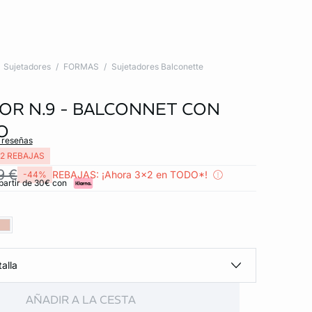
Sujetadores
FORMAS
Sujetadores Balconette
OR N.9 - BALCONNET CON
O
s reseñas
2 REBAJAS
9 €
REBAJAS: ¡Ahora 3x2 en TODO*!
-44%
partir de 30€ con
alla
AÑADIR A LA CESTA