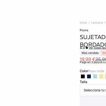
Inicio
Lencería
plume
SUJETAD
BORDAD
4.0
Ver todas la
Más vendido
3x
19,99 €
35,9
Paga en 3 plazos a 
Color
rosa nude
Talla
Selecciona tu t