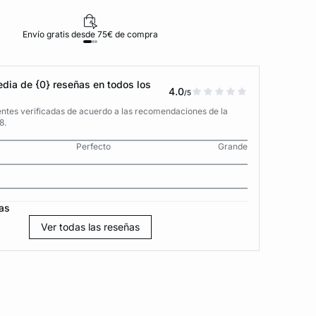
Envío gratis desde 75€ de compra
D
dia de {0} reseñas en todos los
4.0
/5
entes verificadas de acuerdo a las recomendaciones de la
8.
Perfecto
Grande
as
Ver todas las reseñas