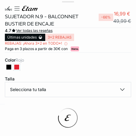
infini
16,99 €
SUJETADOR N.9 - BALCONNET
-66%
49,99 €
BUSTIER DE ENCAJE
4.7
Ver todas las reseñas
Últimas unidades
3x2 REBAJAS
REBAJAS: ¡Ahora 3x2 en TODO*!
Paga en 3 plazos a partir de 30€ con
Color
rojo
Talla
Selecciona tu talla
ard
question