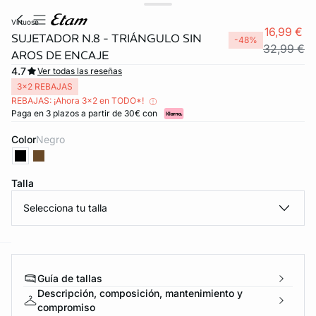
virtuose
16,99 €
SUJETADOR N.8 - TRIÁNGULO SIN
-48%
32,99 €
AROS DE ENCAJE
4.7
Ver todas las reseñas
3x2 REBAJAS
REBAJAS: ¡Ahora 3x2 en TODO*!
Paga en 3 plazos a partir de 30€ con
Color
negro
Talla
Selecciona tu talla
ard
question
Guía de tallas
Descripción, composición, mantenimiento y
compromiso