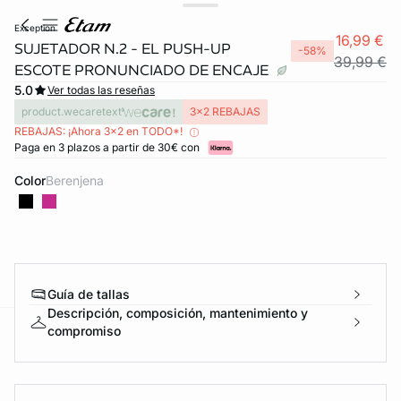
exception
16,99 €
SUJETADOR N.2 - EL PUSH-UP
-58%
39,99 €
ESCOTE PRONUNCIADO DE ENCAJE
5.0
Ver todas las reseñas
product.wecaretext
3x2 REBAJAS
REBAJAS: ¡Ahora 3x2 en TODO*!
Paga en 3 plazos a partir de 30€ con
Color
berenjena
Guía de tallas
Descripción, composición, mantenimiento y
compromiso
ard
question