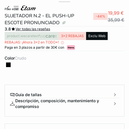
pure eclat
19,99 €
SUJETADOR N.2 - EL PUSH-UP
-44%
35,99 €
ESCOTE PRONUNCIADO
3.8
Ver todas las reseñas
product.wecaretext
3x2 REBAJAS
Exclu Web
REBAJAS: ¡Ahora 3x2 en TODO*!
Paga en 3 plazos a partir de 30€ con
Color
crudo
FORT INVISIBLE
ubrir
Guía de tallas
Descripción, composición, mantenimiento y
compromiso
ard
question