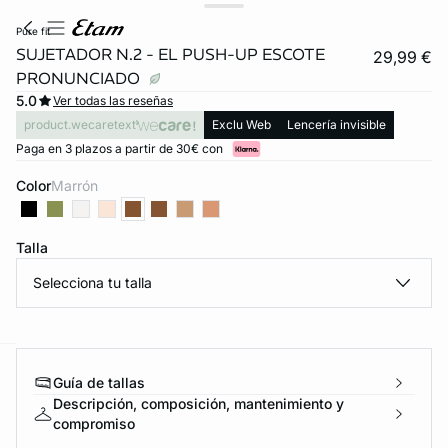
pure fit
SUJETADOR N.2 - EL PUSH-UP ESCOTE
29,99 €
PRONUNCIADO
5.0
Ver todas las reseñas
product.wecaretext
Exclu Web
Lencería invisible
Paga en 3 plazos a partir de 30€ con
Color
marrón
Talla
FORT INVISIBLE
Selecciona tu talla
ubrir
ard
question
Guía de tallas
Descripción, composición, mantenimiento y
compromiso