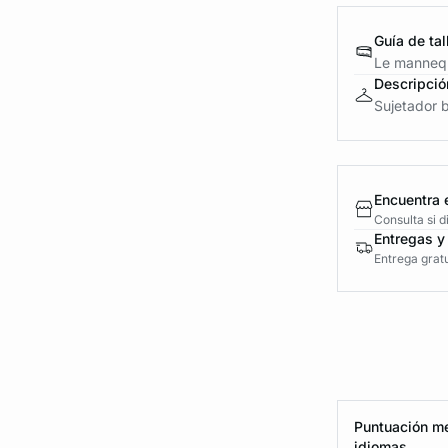
Guía de tal
Le mannequ
Descripció
Sujetador b
Encuentra 
Consulta si 
Entregas y
Entrega gratu
Puntuación me
idiomas