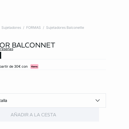
Sujetadores
FORMAS
Sujetadores Balconette
DOR BALCONNET
 reseñas
partir de 30€ con
alla
AÑADIR A LA CESTA