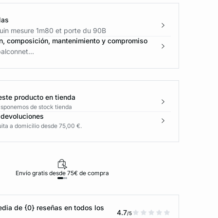
las
in mesure 1m80 et porte du 90B
n, composición, mantenimiento y compromiso
alconnet...
este producto en tienda
disponemos de stock tienda
 devoluciones
ita a domicilio desde 75,00 €.
Envío gratis desde 75€ de compra
D
dia de {0} reseñas en todos los
4.7
/5