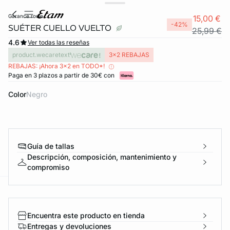
garance roule
15,00 €
-42%
SUÉTER CUELLO VUELTO
25,99 €
4.6
Ver todas las reseñas
product.wecaretext
3x2 REBAJAS
REBAJAS: ¡Ahora 3x2 en TODO*!
Paga en 3 plazos a partir de 30€ con
Color
negro
Guía de tallas
Descripción, composición, mantenimiento y
compromiso
ard
question
Encuentra este producto en tienda
Entregas y devoluciones