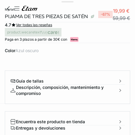
myrtah
19,99 €
-67%
PIJAMA DE TRES PIEZAS DE SATÉN
59,99 €
4.7
Ver todas las reseñas
product.wecaretext
Paga en 3 plazos a partir de 30€ con
Color
azul oscuro
Guía de tallas
Descripción, composición, mantenimiento y
compromiso
ard
question
Encuentra este producto en tienda
Entregas y devoluciones