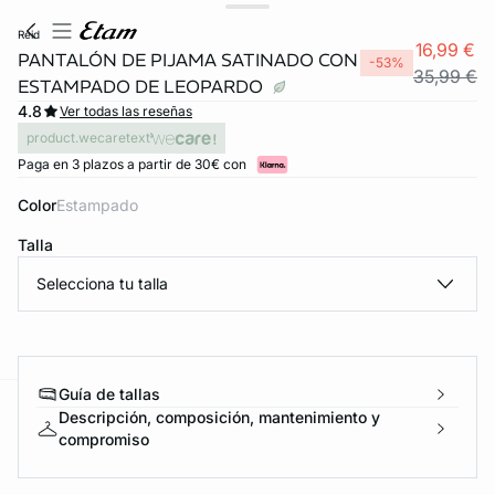
reid
16,99 €
PANTALÓN DE PIJAMA SATINADO CON
-53%
35,99 €
ESTAMPADO DE LEOPARDO
4.8
Ver todas las reseñas
product.wecaretext
Paga en 3 plazos a partir de 30€ con
Color
estampado
Talla
Selecciona tu talla
FORT INVISIBLE
ubrir
Guía de tallas
Descripción, composición, mantenimiento y
ard
question
compromiso