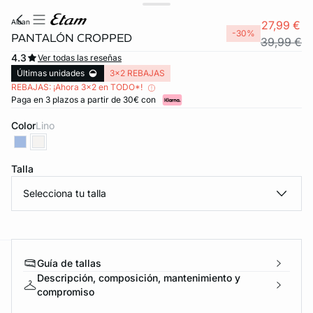
alban
27,99 €
-30%
PANTALÓN CROPPED
39,99 €
4.3
Ver todas las reseñas
Últimas unidades
3x2 REBAJAS
REBAJAS: ¡Ahora 3x2 en TODO*!
Paga en 3 plazos a partir de 30€ con
Color
lino
Talla
Selecciona tu talla
Guía de tallas
ard
question
Descripción, composición, mantenimiento y
compromiso