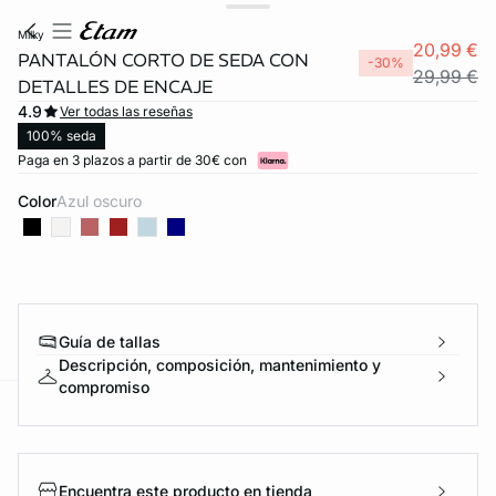
milky
20,99 €
PANTALÓN CORTO DE SEDA CON
-30%
29,99 €
DETALLES DE ENCAJE
4.9
Ver todas las reseñas
100% seda
Paga en 3 plazos a partir de 30€ con
Color
azul oscuro
Guía de tallas
Descripción, composición, mantenimiento y
compromiso
ard
question
Encuentra este producto en tienda