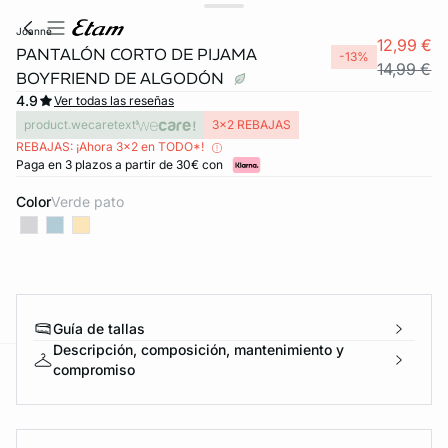
joanne
12,99 €
PANTALÓN CORTO DE PIJAMA
-13%
14,99 €
BOYFRIEND DE ALGODÓN
4.9
Ver todas las reseñas
product.wecaretext
3x2 REBAJAS
REBAJAS: ¡Ahora 3x2 en TODO*!
Paga en 3 plazos a partir de 30€ con
Color
verde pato
Guía de tallas
Descripción, composición, mantenimiento y
compromiso
ard
question