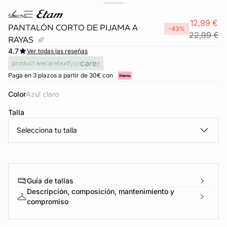
sancho
12,99 €
PANTALÓN CORTO DE PIJAMA A
-43%
22,99 €
RAYAS
4.7
Ver todas las reseñas
product.wecaretext
Paga en 3 plazos a partir de 30€ con
Color
azul claro
Talla
Selecciona tu talla
FORT INVISIBLE
ubrir
Guía de tallas
Descripción, composición, mantenimiento y
ard
question
compromiso