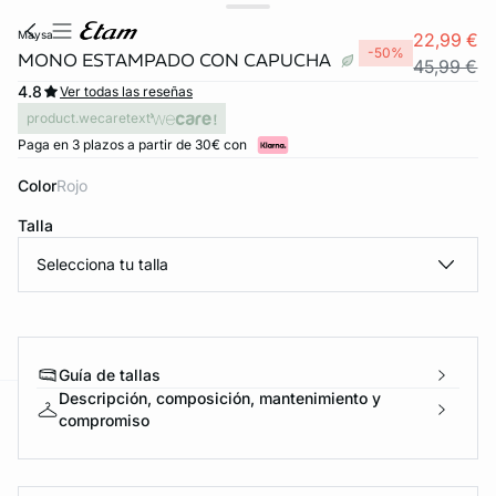
maysa
22,99 €
-50%
MONO ESTAMPADO CON CAPUCHA
45,99 €
4.8
Ver todas las reseñas
product.wecaretext
Paga en 3 plazos a partir de 30€ con
Color
rojo
Talla
Selecciona tu talla
Guía de tallas
Descripción, composición, mantenimiento y
compromiso
ard
question