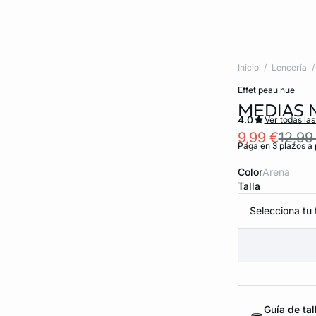
Inicio
Lencería
effet peau nue
MEDIAS 
4.0
Ver todas la
9,99 €
12,99
Paga en 3 plazos a 
Color
arena
Talla
Selecciona tu t
Guía de tal