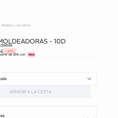
Medias y calcetines
MOLDEADORAS - 10D
s reseñas
 €
-23%
partir de 30€ con
alla
AÑADIR A LA CESTA
las