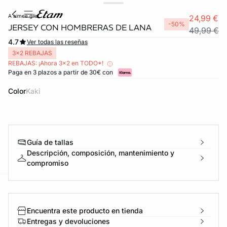
a aimee gilet
24,99 €
-50%
JERSEY CON HOMBRERAS DE LANA
49,99 €
4.7
Ver todas las reseñas
3x2 REBAJAS
REBAJAS: ¡Ahora 3x2 en TODO*!
Paga en 3 plazos a partir de 30€ con
Color
kaki
Guía de tallas
Descripción, composición, mantenimiento y
compromiso
ard
question
Encuentra este producto en tienda
Entregas y devoluciones